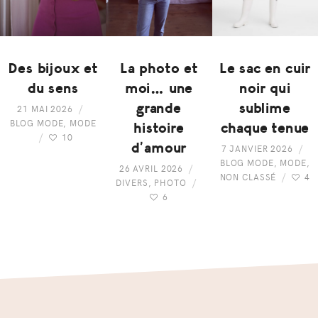
Des bijoux et
La photo et
Le sac en cuir
du sens
moi… une
noir qui
grande
sublime
21 MAI 2026
BLOG MODE
,
MODE
histoire
chaque tenue
10
d’amour
7 JANVIER 2026
BLOG MODE
,
MODE
,
26 AVRIL 2026
NON CLASSÉ
4
DIVERS
,
PHOTO
6