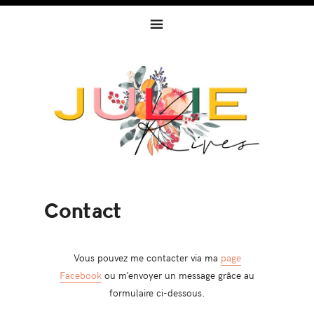
Skip
Skip
Skip
to
to
to
primary
content
footer
navigation
Contact
Vous pouvez me contacter via ma
page
Facebook
ou m’envoyer un message grâce au
formulaire ci-dessous.