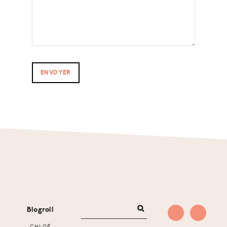
Footer
Blogroll
CHLOÉ