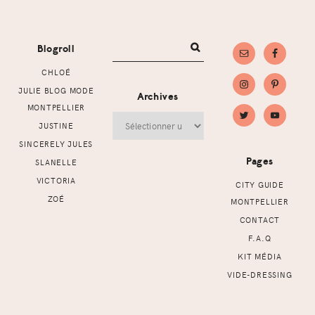
Footer
Blogroll
CHLOÉ
JULIE BLOG MODE
Archives
MONTPELLIER
Archives
JUSTINE
SINCERELY JULES
Pages
SLANELLE
VICTORIA
CITY GUIDE
ZOÉ
MONTPELLIER
CONTACT
F.A.Q
KIT MÉDIA
VIDE-DRESSING