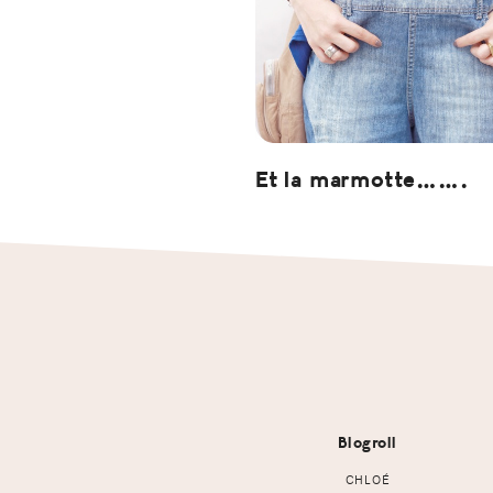
Et la marmotte…….
Footer
Blogroll
CHLOÉ