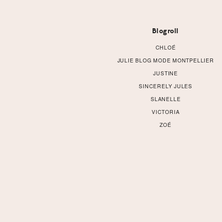
Footer
Blogroll
CHLOÉ
JULIE BLOG MODE MONTPELLIER
JUSTINE
SINCERELY JULES
SLANELLE
VICTORIA
ZOÉ