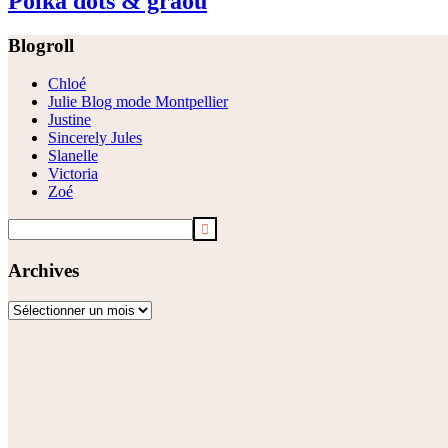
Polka dots & graou
Footer
Blogroll
Chloé
Julie Blog mode Montpellier
Justine
Sincerely Jules
Slanelle
Victoria
Zoé
Archives
Archives