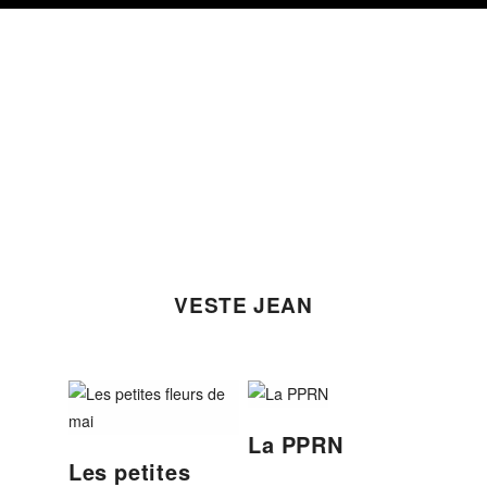
Skip
Skip
Skip
to
to
to
primary
content
footer
navigation
VESTE JEAN
La PPRN
Les petites