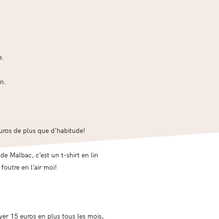
e.
on.
 euros de plus que d’habitude!
e Malbac, c’est un t-shirt en lin
foutre en l’air moi!
ayer 15 euros en plus tous les mois,