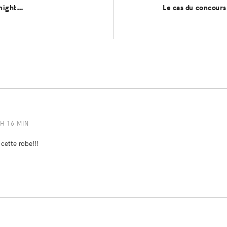
night…
Le cas du concour
 H 16 MIN
 cette robe!!!