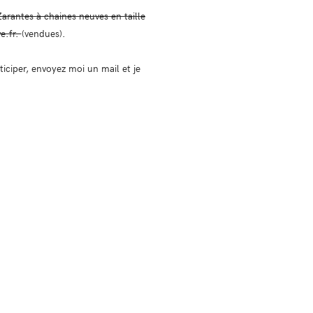
Zarantes à chaines neuves en taille
e.fr.
(vendues).
ciper, envoyez moi un mail et je