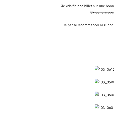
Je vais finir ce billet sur une bo
39 donc si vous
Je pense recommencer la rubriqu