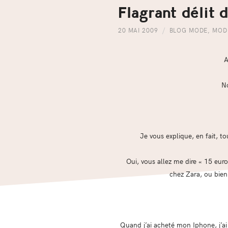
Flagrant délit
20 MAI 2009
BLOG MODE
,
MOD
A
No
Je vous explique, en fait, to
Oui, vous allez me dire « 15 eur
chez Zara, ou bien 
Quand j’ai acheté mon Iphone, j’ai 