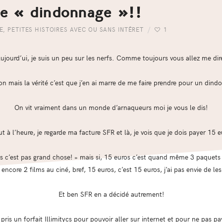
 de « dindonnage »!!
E
,
PETITES HISTOIRES AVEC OU SANS INTÊRET
1
ujourd’ui, je suis un peu sur les nerfs. Comme toujours vous allez me dir
n mais la vérité c’est que j’en ai marre de me faire prendre pour un dind
On vit vraiment dans un monde d’arnaqueurs moi je vous le dis!
ut à l’heure, je regarde ma facture SFR et là, je vois que je dois payer 15
os c’est pas grand chose! » mais si, 15 euros c’est quand même 3 paquets d
encore 2 films au ciné, bref, 15 euros, c’est 15 euros, j’ai pas envie de les 
Et ben SFR en a décidé autrement!
pris un forfait Illimitycs pour pouvoir aller sur internet et pour ne pas p