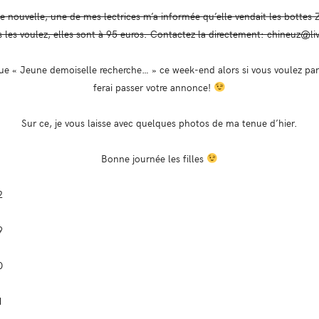
nne nouvelle, une de mes lectrices m’a informée qu’elle vendait les bottes 
 les voulez, elles sont à 95 euros. Contactez la directement: chineuz@liv
e « Jeune demoiselle recherche… » ce week-end alors si vous voulez parti
ferai passer votre annonce!
Sur ce, je vous laisse avec quelques photos de ma tenue d’hier.
Bonne journée les filles