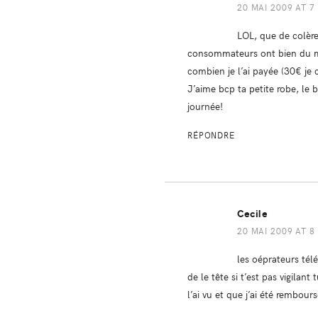
20 MAI 2009 AT 7
LOL, que de colère
consommateurs ont bien du ma
combien je l’ai payée (30€ je 
J’aime bcp ta petite robe, le
journée!
RÉPONDRE
Cecile
20 MAI 2009 AT 8
les oéprateurs tél
de le tête si t’est pas vigila
l’ai vu et que j’ai été rembour