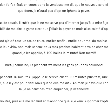
cien forfait était en cours donc la vendeuse me dit que le nouveau sera ef
que donc, je n’aurai pas d’option Iphone à payer.
s de soucis, il suffit que je ne me serve pas d’internet jusqu’à la mise à j
blié de me dire la garce c’est que j’allais la payer ce mois ci sa saleté d’op
nt ajouté tout un tas de trucs inutiles (enfin, inutile pour moi du moins) 
 de leur visio, non mais sérieux, tous mes proches habitent près de chez moi,
quand je les appelle, à 100 balles la minute! Non merci!!
Bref, j’hallucine, ils prennent vraiment les gens pour des couillons!
pendant 10 minutes, j’appelle le service client, 10 minutes plus tard, un
vre, elle n’y est pour rien! Mais quand elle me dit « Ah mais je crois que l
là, je ne peux pas m’en empêcher, je m’ennerve!
minutes, puis elle me reprend et m’annonce que si je veux supprimer l’opti