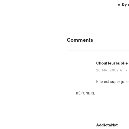
« By 
Reader
Comments
Interactions
Choufleurlajolie
20 MAI 2009 AT 7
Elle est super jolie
RÉPONDRE
AddictaNot