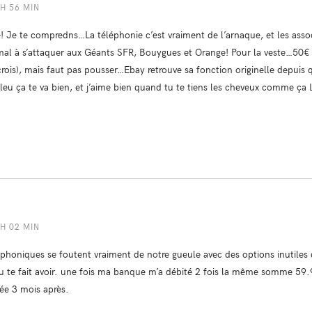
 H 56 MIN
! Je te compredns…La téléphonie c’est vraiment de l’arnaque, et les asso
l à s’attaquer aux Géants SFR, Bouygues et Orange! Pour la veste…50€ c
crois), mais faut pas pousser…Ebay retrouve sa fonction originelle depuis 
 bleu ça te va bien, et j’aime bien quand tu te tiens les cheveux comme ça
 H 02 MIN
éphoniques se foutent vraiment de notre gueule avec des options inutiles 
nt tu te fait avoir. une fois ma banque m’a débité 2 fois la même somme 5
sée 3 mois après.