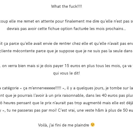
What the fuck!!!!
oup elle me remet en attente pour finalement me dire qu’elle n’est pas sur
devrais pas avoir cette fichue option facturée les mois prochains…
it ça parce qu’elle avait envie de rentrer chez elle et qu’elle n’avait pas e
cliente mécontente parce que je suppose que je ne suis pas la seule dans
 on verra bien mais si je dois payer 15 euros en plus tous les mois, ça va
qui vous le dit!
 catégorie « ça m’ennerveeeee!!!!! », il y a quelques jours, je tombe sur 
nt que je pourrais l’avoir à un prix raisonnable, dans les 40 euros pas plus,
 16 heures pensant que le prix n’aurait pas trop augmenté mais elle est déj
ty », tu ne passeras pas par moi! C’est vrai, une veste h&m à plus de 50 eu
Voilà, j’ai fini de me plaindre