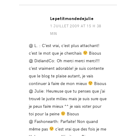
Lepetitmondedejulie
1 JUILLET 2009 AT 15 H 38
MIN
@ L. : C’est vrai, c’est plus attachant!
c’est le mot que je cherchais
Bisous
@ DidiandCo: Oh merci merci merci!!!
c’est vraiment adorable! je suis contente
que le blog te plaise autant, je vais
continuer à faire de mon mieux
Bisous
@ Julie: Heureuse que tu penses que j’ai
trouvé le juste milieu mais je suis sure que
je peux faire mieux ^^ je vais voter pour
toi pour la peine
Bisous
@ Fashonearth: Parfaite! Non quand
même pas
c’est vrai que des fois je me