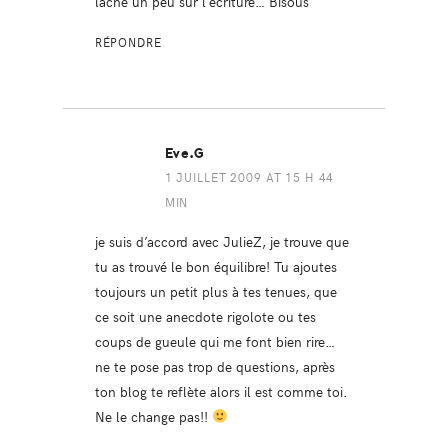
lâche un peu sur l’écriture… Bisous
RÉPONDRE
Eve.G
1 JUILLET 2009 AT 15 H 44
MIN
je suis d’accord avec JulieZ, je trouve que
tu as trouvé le bon équilibre! Tu ajoutes
toujours un petit plus à tes tenues, que
ce soit une anecdote rigolote ou tes
coups de gueule qui me font bien rire…
ne te pose pas trop de questions, après
ton blog te reflète alors il est comme toi.
Ne le change pas!!