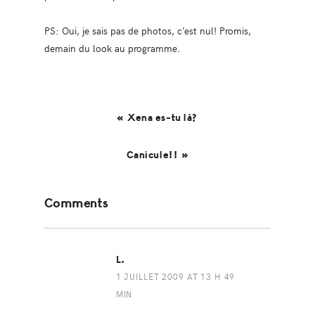
PS: Oui, je sais pas de photos, c’est nul! Promis,
demain du look au programme.
« Xena es-tu là?
Canicule!! »
Reader
Comments
Interactions
L.
1 JUILLET 2009 AT 13 H 49
MIN