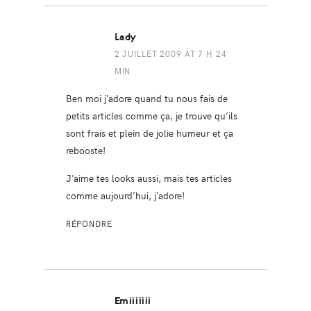
Lady
2 JUILLET 2009 AT 7 H 24
MIN
Ben moi j’adore quand tu nous fais de
petits articles comme ça, je trouve qu’ils
sont frais et plein de jolie humeur et ça
rebooste!
J’aime tes looks aussi, mais tes articles
comme aujourd’hui, j’adore!
RÉPONDRE
Emiiiiiii