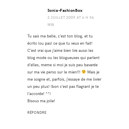
Sonia-FashionBox
2 JUILLET 2009 AT 6 H 56
MIN
Tu sais ma belle, c’est ton blog, et tu
écrits (ou pas) ce que tu veux en fait!
C’est vrai que j’aime bien lire aussi les
blog mode ou les blogueuses qui parlent
d’elles, meme si moi je suis peu bavarde
sur ma vie perso sur le mien!!!
Mais je
me soigne et, parfois, j’essaye de me livrer
un peu plus! (bon c’est pas flagrant je te
l’accorde! ^^)
Bisous ma jolie!
RÉPONDRE