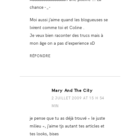
chance -_-
Moi aussi j’aime quand les blogueuses se
lvirent comme toi et Coline .
Je veux bien raconter des trucs mais à
mon âge on a pas d’experience xD
RÉPONDRE
Mary And The City
2 JUILLET 2009 AT 15 H 54
MIN
je pense que tu as déjà trouvé « le juste
milieu », j’aime tjs autant tes articles et
tes looks, bises