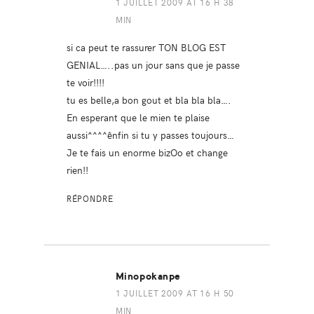
1 JUILLET 2009 AT 16 H 38
MIN
si ca peut te rassurer TON BLOG EST
GENIAL…..pas un jour sans que je passe
te voir!!!!
tu es belle,a bon gout et bla bla bla….
En esperant que le mien te plaise
aussi^^^^ênfin si tu y passes toujours…
Je te fais un enorme bizOo et change
rien!!
RÉPONDRE
Minopokanpe
1 JUILLET 2009 AT 16 H 50
MIN