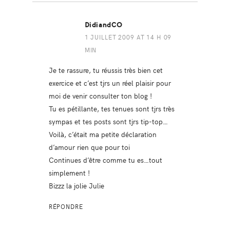
DidiandCO
1 JUILLET 2009 AT 14 H 09
MIN
Je te rassure, tu réussis très bien cet
exercice et c’est tjrs un réel plaisir pour
moi de venir consulter ton blog !
Tu es pétillante, tes tenues sont tjrs très
sympas et tes posts sont tjrs tip-top…
Voilà, c’était ma petite déclaration
d’amour rien que pour toi
Continues d’être comme tu es…tout
simplement !
Bizzz la jolie Julie
RÉPONDRE