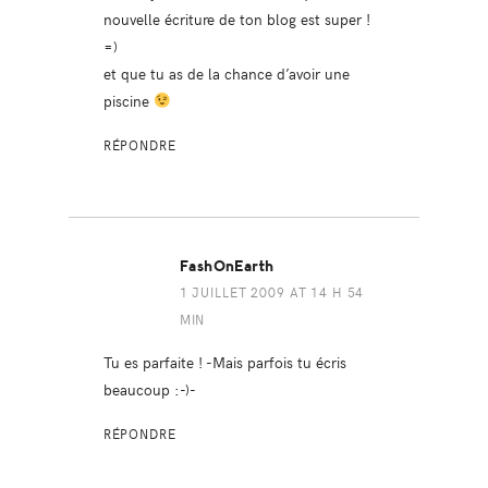
nouvelle écriture de ton blog est super !
=)
et que tu as de la chance d’avoir une
piscine
RÉPONDRE
FashOnEarth
1 JUILLET 2009 AT 14 H 54
MIN
Tu es parfaite ! -Mais parfois tu écris
beaucoup :-)-
RÉPONDRE