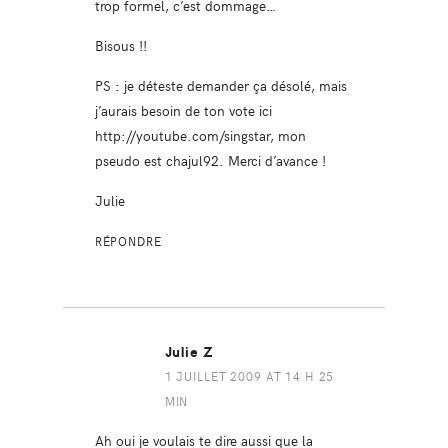
trop formel, c’est dommage…
Bisous !!
PS : je déteste demander ça désolé, mais
j’aurais besoin de ton vote ici
http://youtube.com/singstar
, mon
pseudo est chajul92. Merci d’avance !
Julie
RÉPONDRE
Julie Z
1 JUILLET 2009 AT 14 H 25
MIN
Ah oui je voulais te dire aussi que la