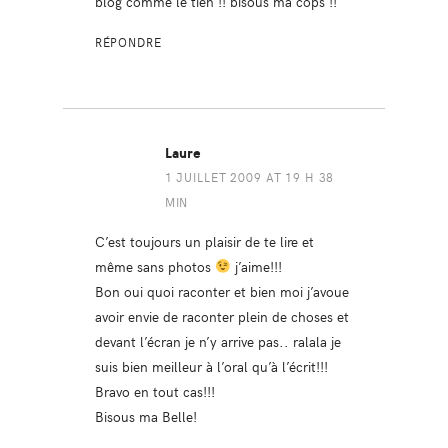
blog comme le tien !! bisous ma cops !!
RÉPONDRE
Laure
1 JUILLET 2009 AT 19 H 38
MIN
C’est toujours un plaisir de te lire et
même sans photos
j’aime!!!
Bon oui quoi raconter et bien moi j’avoue
avoir envie de raconter plein de choses et
devant l’écran je n’y arrive pas.. ralala je
suis bien meilleur à l’oral qu’à l’écrit!!!
Bravo en tout cas!!!
Bisous ma Belle!