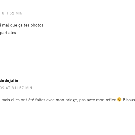
T 8 H 52 MIN
si mal que ça tes photos!
partiates
dedejulie
09 AT 8 H 57 MIN
mais elles ont été faites avec mon bridge, pas avec mon reflex
Bisou