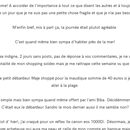
mme! A accorder de l’importance à tout ce que disent les autres et à touj
 un jour que je ne suis pas une petite chose fragile et que je n’ai pas be
M’enfin bref, mis à part ça, la journée était plutot agréable.
C’est quand même bien sympa d’habiter près de la mer!
euse indigne, 2 jours sans posts, pas de réponse à vos commentaires, je ne
otalité de mon shopping soldes mais je me rattrape cette semaine vu que j
 petit débardeur Maje shoppé pour la maudique somme de 40 euros si je 
aller à la plage.
 simple mais bien sympa quand même offert par l’ami Biba. Décidémment
C’était eux le débardeur Sandro le mois dernier aussi il me semble non?
lutot d’ hier), j’ai craqué pour un reflex (le canon eos 1000D). Désormais, j
ièvre acheteuse qui aura ma peau et celle de mon compte en banque mais 