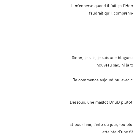
Il m’ennerve quand il fait ça l’Ho
faudrait qu’il comprenne
Sinon, je sais, je suis une blogu
nouveau sac, ni la t
Je commence aujourd’hui avec ce
Dessous, une maillot DnuD plutot
Et pour finir, l’info du jour, (ou p
atteinte d’une f