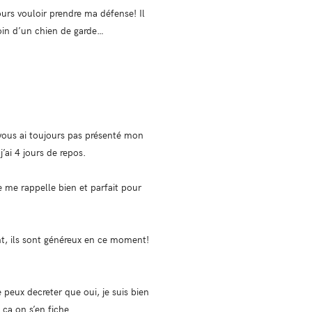
ours vouloir prendre ma défense! Il
soin d’un chien de garde…
 vous ai toujours pas présenté mon
’ai 4 jours de repos.
me rappelle bien et parfait pour
, ils sont généreux en ce moment!
e peux decreter que oui, je suis bien
ça on s’en fiche.