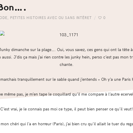
 Bon….
ODE
,
PETITES HISTOIRES AVEC OU SANS INTÊRET
0
n Junky dimanche sur la plage…. Oui, vous savez, ces gens qui ont la tête 
 aussi. J’dis ça mais j’ai rien contre les junky hein, perso c’est pas mon tr
chante.
 marchais tranquillement sur le sable quand j’entends « Oh y’a une Paris 
ève même pas, je m’en tape le coquillard qu’il me compare à l’autre ecerve
C’est vrai, je le connais pas moi ce type, il peut bien penser ce qu’il veut!
mon chéri qui l’a en horreur (Paris), j’ai bien cru qu’il allait le tuer du reg