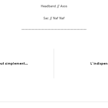
Headband // Asos
Sac // Naf Naf
*********************************************
tout simplement…
L’indispe