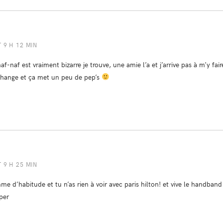
T 9 H 12 MIN
af-naf est vraiment bizarre je trouve, une amie l’a et j’arrive pas à m’y fair
 change et ça met un peu de pep’s
T 9 H 25 MIN
mme d’habitude et tu n’as rien à voir avec paris hilton! et vive le handband
per