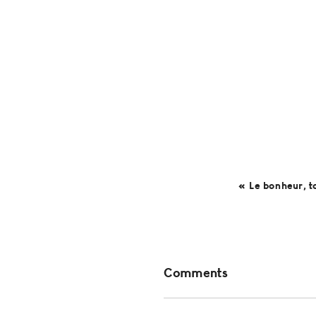
« Le bonheur, 
Reader
Comments
Interactions