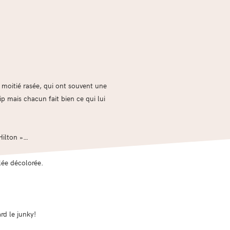
à moitié rasée, qui ont souvent une
ip mais chacun fait bien ce qui lui
Hilton »…
lée décolorée.
ard le junky!