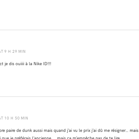
AT 9 H 29 MIN
 je dis ouiiii à la Nike ID!!!
AT 10 H 50 MIN
pre paire de dunk aussi mais quand j’ai vu le prix j’ai dû me résigner… mai
i que je préférais l’ancienne…. mais ça m’empêche pas de te lire