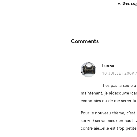
« Des su
Reader
Comments
Interactions
Lunna
10 JUILLET 2009 
T’es pas la seule à
maintenant, je rédecouvre (car 
économies ou de me serrer la 
Pour le nouveau thème, c’est b
sorry…) serrai mieux en haut…A
contre aie…elle est trop petit