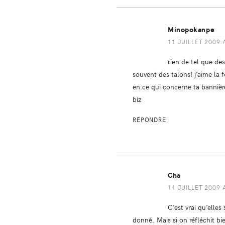
Minopokanpe
11 JUILLET 2009 
rien de tel que de
souvent des talons! j’aime la f
en ce qui concerne ta bannière
biz
RÉPONDRE
Cha
11 JUILLET 2009 
C’est vrai qu’elle
donné. Mais si on réfléchit bi