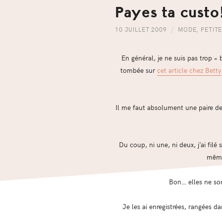
Payes ta custo
10 JUILLET 2009
MODE
,
PETIT
En général, je ne suis pas trop «
tombée sur
cet article chez Betty
Il me faut absolument une paire de
Du coup, ni une, ni deux, j’ai filé 
même 
Bon… elles ne son
Je les ai enregistrées, rangées d