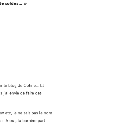
ite soldes… »
sur le blog de Coline… Et
 j’ai envie de faire des
ew etc, je ne sais pas le nom
i…A oui, la barrière part