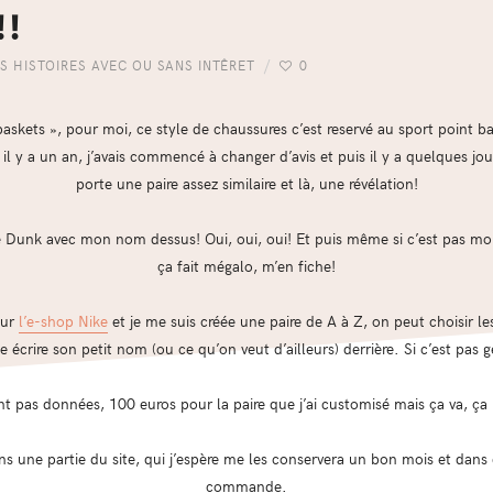
!!
ES HISTOIRES AVEC OU SANS INTÊRET
0
 baskets », pour moi, ce style de chaussures c’est reservé au sport point ba
il y a un an, j’avais commencé à changer d’avis et puis il y a quelques jour
porte une paire assez similaire et là, une révélation!
 Dunk avec mon nom dessus! Oui, oui, oui! Et puis même si c’est pas mon
ça fait mégalo, m’en fiche!
sur
l’e-shop Nike
et je me suis créée une paire de A à Z, on peut choisir le
écrire son petit nom (ou ce qu’on veut d’ailleurs) derrière. Si c’est pas g
t pas données, 100 euros pour la paire que j’ai customisé mais ça va, ça 
ans une partie du site, qui j’espère me les conservera un bon mois et dans 
commande.