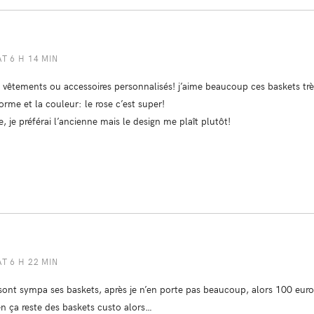
AT 6 H 14 MIN
s vêtements ou accessoires personnalisés! j’aime beaucoup ces baskets trè
orme et la couleur: le rose c’est super!
, je préférai l’ancienne mais le design me plaît plutôt!
AT 6 H 22 MIN
s sont sympa ses baskets, après je n’en porte pas beaucoup, alors 100 eu
en ça reste des baskets custo alors…