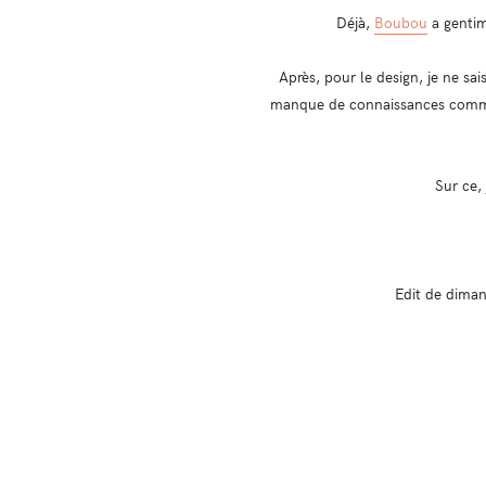
Déjà,
Boubou
a gentim
Après, pour le design, je ne sa
manque de connaissances comme j
Sur ce,
Edit de diman