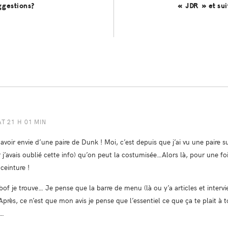
ggestions?
« JDR » et su
AT 21 H 01 MIN
 avoir envie d’une paire de Dunk ! Moi, c’est depuis que j’ai vu une paire 
j’avais oublié cette info) qu’on peut la costumisée…Alors là, pour une fois
ceinture !
of je trouve… Je pense que la barre de menu (là ou y’a articles et intervi
près, ce n’est que mon avis je pense que l’essentiel ce que ça te plait à to
e…