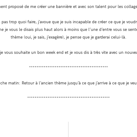
ent proposé de me créer une bannière et avec son talent pour les collages,
is pas trop quoi faire, j’avoue que je suis incapable de créer ce que je vo
e vous le disais plus haut alors à moins que l’une d’entre vous se sente
thème (oui, je sais, j’exagère), je pense que je garderai celui-là.
 je vous souhaite un bon week end et je vous dis à très vite avec un nouve
*******************************************
che matin: Retour à l’ancien thème jusqu’à ce que j’arrive à ce que je ve
*********************************************