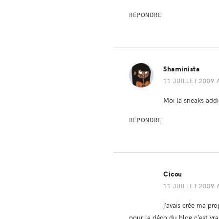
RÉPONDRE
Shaminista
11 JUILLET 2009 
Moi la sneaks addict
RÉPONDRE
Cicou
11 JUILLET 2009 
j’avais crée ma pro
pour la déco du blog c’est vra