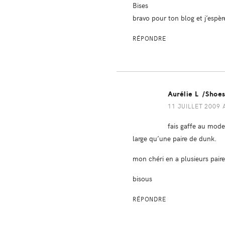
Bises
bravo pour ton blog et j’espèr
RÉPONDRE
Aurélie L /shoe
11 JUILLET 2009 
fais gaffe au model
large qu’une paire de dunk.
mon chéri en a plusieurs paires
bisous
RÉPONDRE