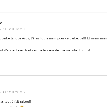
ox
 AT 12 H 10 MIN
superbe ta robe Asos, t’étais toute mimi pour ce barbecue!!! Et miam mia
t d’accord avec tout ce que tu viens de dire ma jolie! Bisous!
 AT 12 H 22 MIN
 as tout à fait raison!!