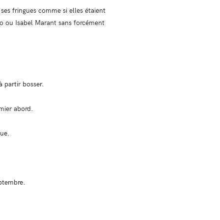
 ses fringues comme si elles étaient
no ou Isabel Marant sans forcément
à partir bosser.
emier abord.
cue.
eptembre.