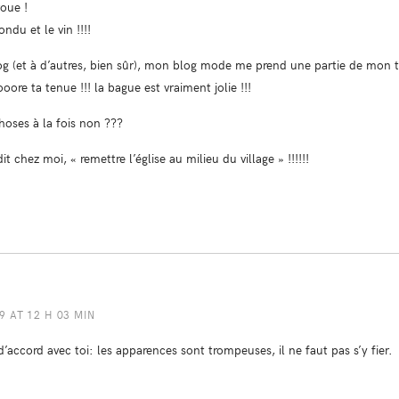
voue !
ndu et le vin !!!!
log (et à d’autres, bien sûr), mon blog mode me prend une partie de mon te
ore ta tenue !!! la bague est vraiment jolie !!!
choses à la fois non ???
 chez moi, « remettre l’église au milieu du village » !!!!!!
 AT 12 H 03 MIN
 d’accord avec toi: les apparences sont trompeuses, il ne faut pas s’y fier.