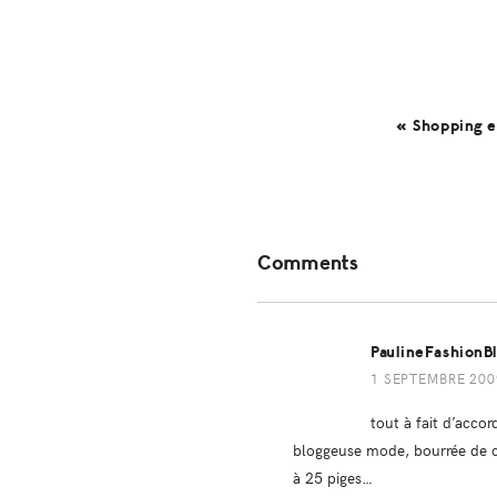
« Shopping e
Reader
Comments
Interactions
PaulineFashionB
1 SEPTEMBRE 2009
tout à fait d’accor
bloggeuse mode, bourrée de c
à 25 piges…