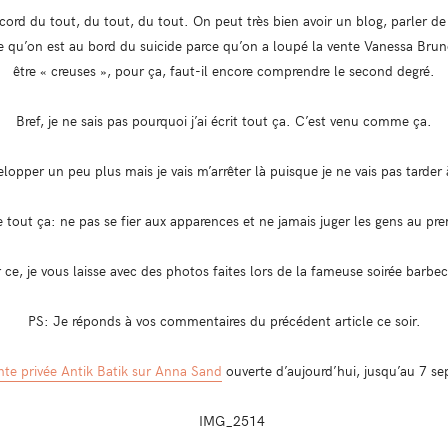
accord du tout, du tout, du tout. On peut très bien avoir un blog, parler de
e qu’on est au bord du suicide parce qu’on a loupé la vente Vanessa Bru
être « creuses », pour ça, faut-il encore comprendre le second degré.
Bref, je ne sais pas pourquoi j’ai écrit tout ça. C’est venu comme ça.
lopper un peu plus mais je vais m’arrêter là puisque je ne vais pas tarder 
 tout ça: ne pas se fier aux apparences et ne jamais juger les gens au pr
 ce, je vous laisse avec des photos faites lors de la fameuse soirée barbe
PS: Je réponds à vos commentaires du précédent article ce soir.
nte privée Antik Batik sur Anna Sand
ouverte d’aujourd’hui, jusqu’au 7 s