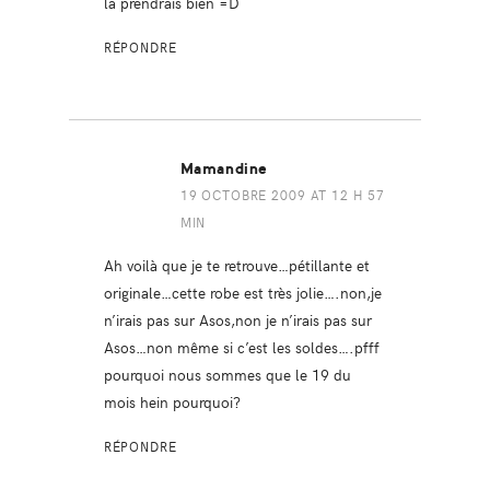
la prendrais bien =D
RÉPONDRE
Mamandine
19 OCTOBRE 2009 AT 12 H 57
MIN
Ah voilà que je te retrouve…pétillante et
originale…cette robe est très jolie….non,je
n’irais pas sur Asos,non je n’irais pas sur
Asos…non même si c’est les soldes….pfff
pourquoi nous sommes que le 19 du
mois hein pourquoi?
RÉPONDRE