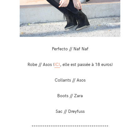
Perfecto // Naf Naf
Robe // Asos (
ICI
, elle est passée à 18 euros)
Collants // Asos
Boots // Zara
Sac // Dreyfuss
*****************************************