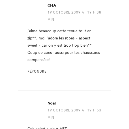
CHA
19 OCTOBRE 2009 AT 19 H 38
MIN
j’aime beaucoup cette tenue tout en
zip^^, moi j’adore les robes « aspect
sweet » car on y est trop trop bien^^
Coup de coeur aussi pour tes chaussures
compensées!
RÉPONDRE
Noal
19 OCTOBRE 2009 AT 19 H 53
MIN
Gris chiné + zip = APT.