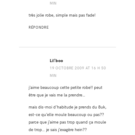
MIN
très jolie robe, simple mais pas fade!
RÉPONDRE
Lil'boo
19 OCTOBRE 2009 AT 16 H 50
MIN
j’aime beaucoup cette petite robe!! peut
être que je vais me la prendre…
mais dis-moi d’habitude je prends du 8uk,
est-ce qu’elle moule beaucoup ou pas??
parce que j’aime pas trop quand ça moule
de trop… je sais j’exagère hein??