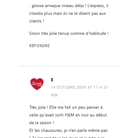
: grosse arnaque niveau délai ! L’express, il
n’existe plus mais ils ne le disent pas aux
clients !
Sinon très jolie tenue comme d’habitude !
RÉPONDRE
E
19 OCTOBRE 2009 AT 17 H 37
MIN
Très jolie ! Elle me fait un peu penser à
celle qu’avait sorti H&M en noir au début
de la saison !
Et les chaussures, je n’en parle même pas
! Je les voie tous les jours et je n’en suis