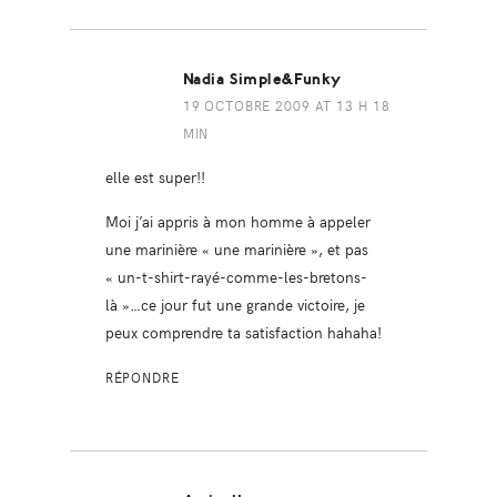
Nadia Simple&Funky
19 OCTOBRE 2009 AT 13 H 18
MIN
elle est super!!
Moi j’ai appris à mon homme à appeler
une marinière « une marinière », et pas
« un-t-shirt-rayé-comme-les-bretons-
là »…ce jour fut une grande victoire, je
peux comprendre ta satisfaction hahaha!
RÉPONDRE