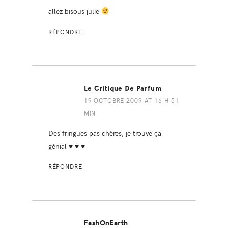
allez bisous julie
RÉPONDRE
Le Critique De Parfum
19 OCTOBRE 2009 AT 16 H 51
MIN
Des fringues pas chères, je trouve ça
génial ♥ ♥ ♥
RÉPONDRE
FashOnEarth