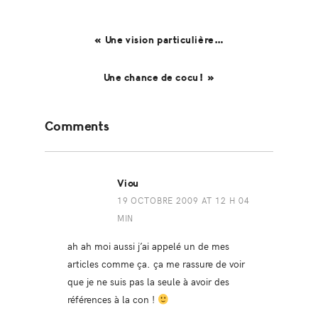
« Une vision particulière…
Une chance de cocu! »
Reader
Comments
Interactions
Viou
19 OCTOBRE 2009 AT 12 H 04
MIN
ah ah moi aussi j’ai appelé un de mes
articles comme ça. ça me rassure de voir
que je ne suis pas la seule à avoir des
références à la con !