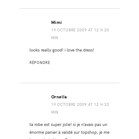
Mimi
19 OCTOBRE 2009 AT 12 H 20
MIN
looks really good! i love the dress!
RÉPONDRE
Ornella
19 OCTOBRE 2009 AT 12 H 32
MIN
ta robe est super jolie! si je n’avais pas un
énorme panier à validé sur topshop, je me