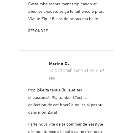
Cette robe est vraiment trop canon et
avec les chaussures ça le fait encore plus.
Vive le Zip !! Pleins de bisous ma belle.
RÉPONDRE
Marine C.
19 OCTOBRE 2009 AT 20 H 47
MIN
trop jolie ta tenue Julie,et tes
chaussures!!!!!!à tomber.C’est la
collection de cet hiver?je ne les ai pas vu
dans mon Zara!
Parle nous vite de ta commande Yesstyle
dés que tu reçois le colis car je n’en peux