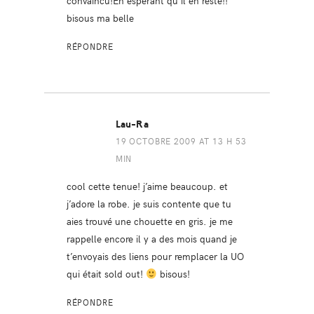
convaincu!En espérant qu’il en reste!!
bisous ma belle
RÉPONDRE
Lau-Ra
19 OCTOBRE 2009 AT 13 H 53
MIN
cool cette tenue! j’aime beaucoup. et
j’adore la robe. je suis contente que tu
aies trouvé une chouette en gris. je me
rappelle encore il y a des mois quand je
t’envoyais des liens pour remplacer la UO
qui était sold out!
bisous!
RÉPONDRE