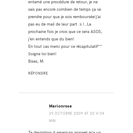
entamé une procédure de retour, je ne
sais pas encore combien de temps ça va
prendre pour que je sois remboursée(j’ai
pas eu de mail de leur part :s )…La
prochaine fois je crois que ce sera ASOS,
j’en entends que du bien!
En tout cas merci pour ce récapitulatif^^
Soigne toi bien!
Bises, M.
RÉPONDRE
Marionrose
29 OCTOBRE 2009 AT 20 H 04
MIN
Ta desription d american apparel m’a un