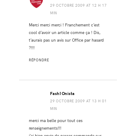
29 OCTOBRE 2009 AT 12 H 17
MIN
Merci merci merci ! Franchement c’est
cool d’avoir un article comme ça ! Dis,
t’aurais pas un avis sur Office par hasard
?!!!
RÉPONDRE
Fash!onista
29 OCTOBRE 2009 AT 13 H 01
MIN
merci ma belle pour tout ces
renseignements!!!
j’ai bien envie de passer commande sur