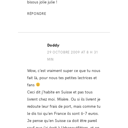
bisous jolie julie !
RÉPONDRE
Doddy
29 OCTOBRE 2009 AT 8 H 31
MIN
Wow, c’est vraiment super ce que tu nous
fait là, pour nous tes petites lectrices et
fans
Ceci dit j’habite en Suisse et pas tous
livrent chez moi. Misère. Ou si ils livrent je
redoute leur frais de port, mais comme tu
le dis toi qu’en France ils sont 6-7 euros.
Je pense qu’en Suisse ca doit être pareil
sauf que j’ai écrit à Urbanoutfitters, et on