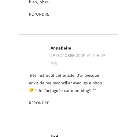
bien, bises .
RÉPONDRE
Annabelle
29 OCTOBRE 2009 AT 9 H 59
MIN
Très instructif cet article! J’ai presque
envie de me reconcilier avec les e-shop
! Je t’ai taguée sur mon blog!! ^^
RÉPONDRE
Nad