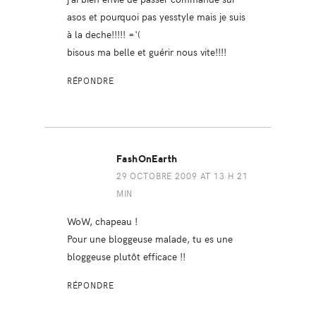
asos et pourquoi pas yesstyle mais je suis
à la deche!!!!! ='(
bisous ma belle et guérir nous vite!!!!
RÉPONDRE
FashOnEarth
29 OCTOBRE 2009 AT 13 H 21
MIN
WoW, chapeau !
Pour une bloggeuse malade, tu es une
bloggeuse plutôt efficace !!
RÉPONDRE