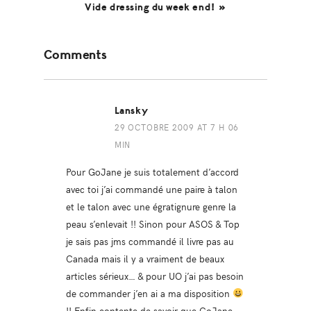
Vide dressing du week end! »
Reader
Comments
Interactions
Lansky
29 OCTOBRE 2009 AT 7 H 06
MIN
Pour GoJane je suis totalement d’accord
avec toi j’ai commandé une paire à talon
et le talon avec une égratignure genre la
peau s’enlevait !! Sinon pour ASOS & Top
je sais pas jms commandé il livre pas au
Canada mais il y a vraiment de beaux
articles sérieux… & pour UO j’ai pas besoin
de commander j’en ai a ma disposition
!! Enfin contente de savoir que GoJane