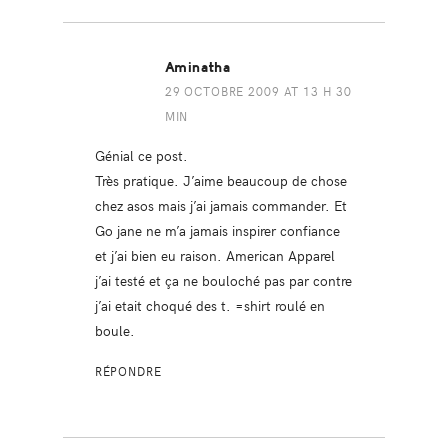
Aminatha
29 OCTOBRE 2009 AT 13 H 30
MIN
Génial ce post.
Très pratique. J’aime beaucoup de chose
chez asos mais j’ai jamais commander. Et
Go jane ne m’a jamais inspirer confiance
et j’ai bien eu raison. American Apparel
j’ai testé et ça ne bouloché pas par contre
j’ai etait choqué des t. =shirt roulé en
boule.
RÉPONDRE