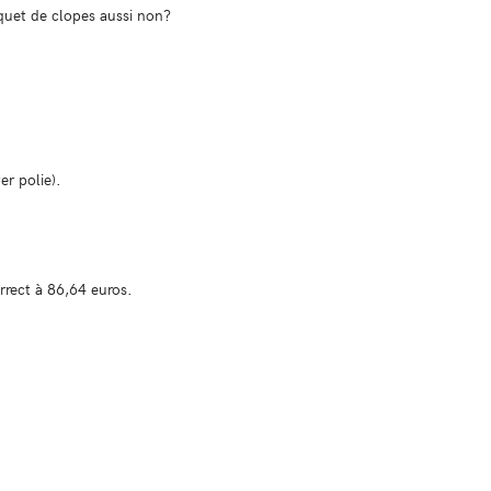
quet de clopes aussi non?
er polie).
rrect à 86,64 euros.