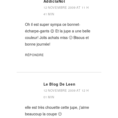
AddictaNot
12 NOVEMBRE 2009 AT 11 H
41 MIN
Oh il est super sympa ce bonnet-
écharpe-gants 😉 Et la jupe a une belle
couleur! Jolis achats miss 🙂 Bisous et
bonne journée!
RÉPONDRE
Le Blog De Leen
12 NOVEMBRE 2009 AT 12 H
01 MIN
elle est très chouette cette jupe, j’aime
beaucoup la coupe 🙂