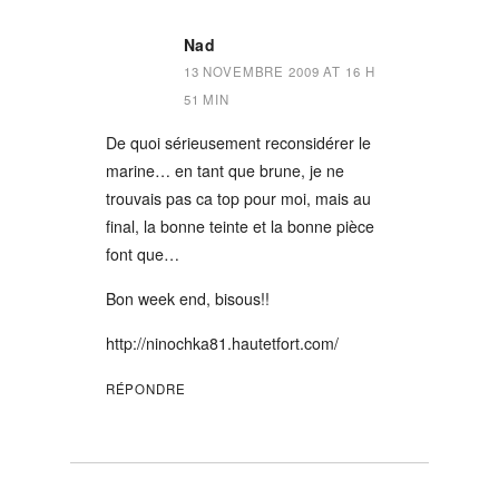
Nad
13 NOVEMBRE 2009 AT 16 H
51 MIN
De quoi sérieusement reconsidérer le
marine… en tant que brune, je ne
trouvais pas ca top pour moi, mais au
final, la bonne teinte et la bonne pièce
font que…
Bon week end, bisous!!
http://ninochka81.hautetfort.com/
RÉPONDRE