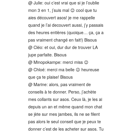
@ Julie: oui c’est vrai que si je l’oublie
mon 3 en 1, j’suis mal 😉 cool que tu
aies découvert asos! je me rappelle
quand je l’ai decouvert aussi, j’y passais
des heures entières (quoique… ça, ça a
pas vraiment changé en fait!) Bisous
@ Cléo: et oui, dur dur de trouver LA
jupe parfaite. Bisous
@ Minopokampe: merci miss 😉
@ Chloé: merci ma belle 😉 heureuse
que ça te plaise! Bisous
@ Marine: alors, pas vraiment de
conseils à te donner. Perso, j’achète
mes collants sur asos. Ceux là, je les ai
depuis un an et même quand mon chat
se jète sur mes jambes, ils ne se filent
pas alors le seul conseil que je peux te
donner c’est de les acheter sur asos. Tu