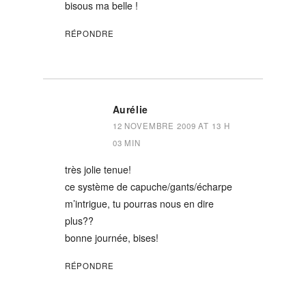
bisous ma belle !
RÉPONDRE
Aurélie
12 NOVEMBRE 2009 AT 13 H
03 MIN
très jolie tenue!
ce système de capuche/gants/écharpe
m’intrigue, tu pourras nous en dire
plus??
bonne journée, bises!
RÉPONDRE