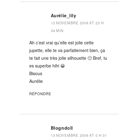
Aurélie_lily
12 NOVEMBRE 2009 AT 23 H
34 MIN
Ah c’est vrai qu’elle est jolie cette
jupette, elle te va parfaitement bien, ça
te fait une très jolie silhouette 🙂 Bref, tu
es superbe hihi 😀
Bisous
Aurélie
RÉPONDRE
Blogndoll
13 NOVEMBRE 2009 AT 0 H 31