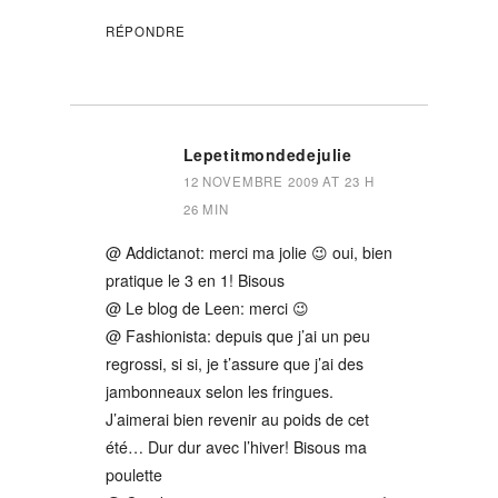
RÉPONDRE
Lepetitmondedejulie
12 NOVEMBRE 2009 AT 23 H
26 MIN
@ Addictanot: merci ma jolie 😉 oui, bien
pratique le 3 en 1! Bisous
@ Le blog de Leen: merci 😉
@ Fashionista: depuis que j’ai un peu
regrossi, si si, je t’assure que j’ai des
jambonneaux selon les fringues.
J’aimerai bien revenir au poids de cet
été… Dur dur avec l’hiver! Bisous ma
poulette