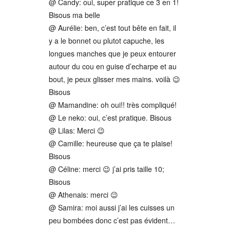
@ Candy: oui, super pratique ce 3 en 1!
Bisous ma belle
@ Aurélie: ben, c’est tout bête en fait, il
y a le bonnet ou plutot capuche, les
longues manches que je peux entourer
autour du cou en guise d’echarpe et au
bout, je peux glisser mes mains. voilà 😉
Bisous
@ Mamandine: oh oui!! très compliqué!
@ Le neko: oui, c’est pratique. Bisous
@ Lilas: Merci 😉
@ Camille: heureuse que ça te plaise!
Bisous
@ Céline: merci 😉 j’ai pris taille 10;
Bisous
@ Athenais: merci 😉
@ Samira: moi aussi j’ai les cuisses un
peu bombées donc c’est pas évident…