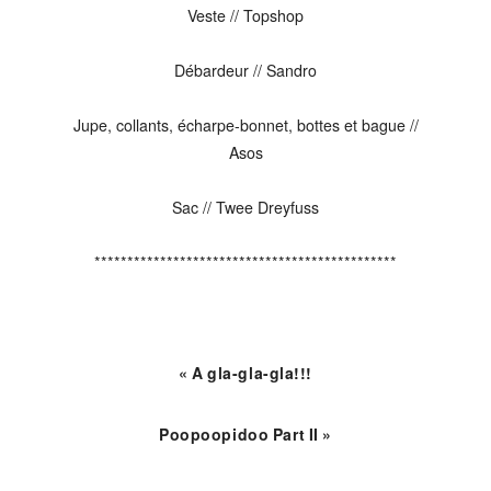
Veste // Topshop
Débardeur // Sandro
Jupe, collants, écharpe-bonnet, bottes et bague //
Asos
Sac // Twee Dreyfuss
**********************************************
« A gla-gla-gla!!!
Poopoopidoo Part II »
Reader