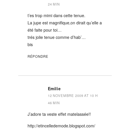
24 MIN
t’es trop mimi dans cette tenue.
La jupe est magnifique,on dirait qu’elle a
été faite pour toi…
trés jolie tenue comme d’hab’…
bis
RÉPONDRE
Emilie
12 NOVEMBRE 2009 AT 10 H
46 MIN
J’adore ta veste effet matelassée!!
http://etincelledemode.blogspot.com/