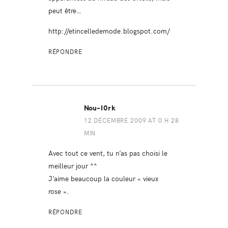
peut être…
http://etincelledemode.blogspot.com/
RÉPONDRE
Nou-I0rk
12 DÉCEMBRE 2009 AT 0 H 28
MIN
Avec tout ce vent, tu n’as pas choisi le
meilleur jour ^^
J’aime beaucoup la couleur « vieux
rose ».
RÉPONDRE