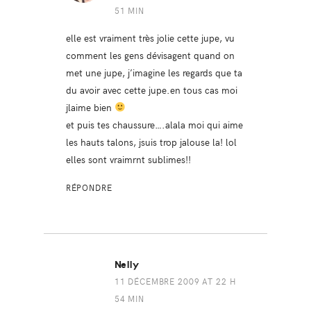
51 MIN
elle est vraiment très jolie cette jupe, vu
comment les gens dévisagent quand on
met une jupe, j’imagine les regards que ta
du avoir avec cette jupe.en tous cas moi
jlaime bien
et puis tes chaussure….alala moi qui aime
les hauts talons, jsuis trop jalouse la! lol
elles sont vraimrnt sublimes!!
RÉPONDRE
Nelly
11 DÉCEMBRE 2009 AT 22 H
54 MIN