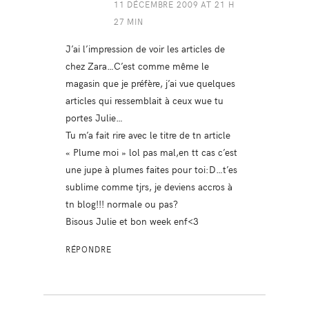
11 DÉCEMBRE 2009 AT 21 H
27 MIN
J’ai l’impression de voir les articles de
chez Zara…C’est comme même le
magasin que je préfère, j’ai vue quelques
articles qui ressemblait à ceux wue tu
portes Julie…
Tu m’a fait rire avec le titre de tn article
« Plume moi » lol pas mal,en tt cas c’est
une jupe à plumes faites pour toi:D…t’es
sublime comme tjrs, je deviens accros à
tn blog!!! normale ou pas?
Bisous Julie et bon week enf<3
RÉPONDRE