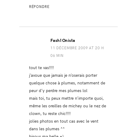
RÉPONDRE
Fash!onista
11 DÉCEMBRE 2009 AT 20 H
06 MIN
tout te vas!!!!
j’avoue que jamais je n’oserais porter
quelque chose à plumes, notamment de
peur d’y perdre mes plumes lol
mais toi, tu peux mettre n’importe quoi,
même les oreilles de michey ou le nez de
clown, tu reste chic!!!!
jolies photos en tout cas avec le vent
dans les plumes ^^
bisous ma belle =)