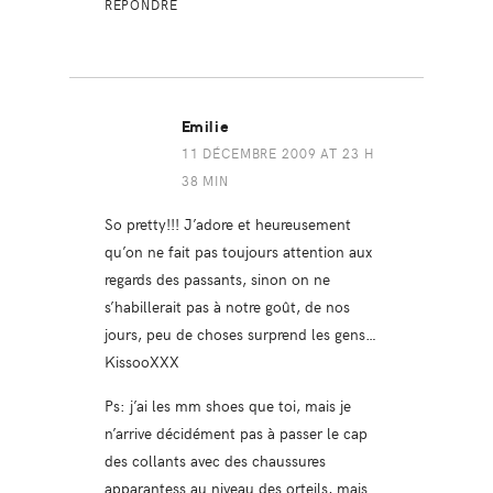
RÉPONDRE
Emilie
11 DÉCEMBRE 2009 AT 23 H
38 MIN
So pretty!!! J’adore et heureusement
qu’on ne fait pas toujours attention aux
regards des passants, sinon on ne
s’habillerait pas à notre goût, de nos
jours, peu de choses surprend les gens…
KissooXXX
Ps: j’ai les mm shoes que toi, mais je
n’arrive décidément pas à passer le cap
des collants avec des chaussures
apparantess au niveau des orteils, mais