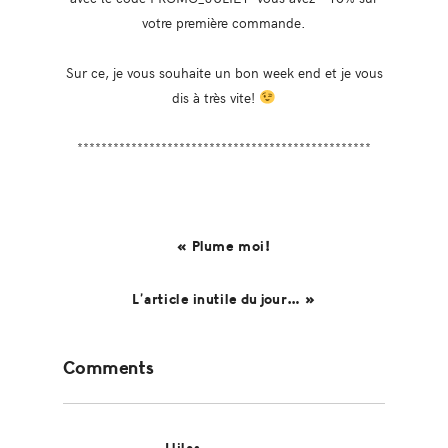
votre première commande.
Sur ce, je vous souhaite un bon week end et je vous
dis à très vite!
*************************************************
« Plume moi!
L’article inutile du jour… »
Reader
Comments
Interactions