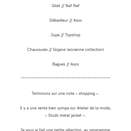
Gilet // Naf Naf
Débardeur // Asos
Jupe // Topshop
Chaussures // Gojane (ancienne collection)
Bagues // Asos
***************************************************
Terminons sur une note « shopping ».
Il y a une vente bien sympa sur Atelier de la mode,
« Studs metal jacket ».
Je vous ai fait une petite sélection, au programme,