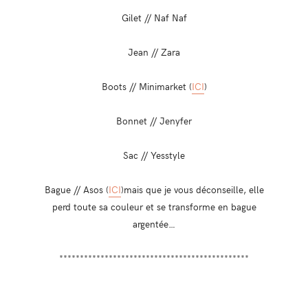
Gilet // Naf Naf
Jean // Zara
Boots // Minimarket (
ICI
)
Bonnet // Jenyfer
Sac // Yesstyle
Bague // Asos (
ICI
)mais que je vous déconseille, elle
perd toute sa couleur et se transforme en bague
argentée…
**********************************************