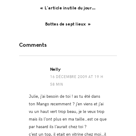
« L’article inutile du jour…
Bottes de sept lieux »
Reader
Comments
Interactions
Nelly
16 DÉCEMBRE 2009 AT 19 H
58 MIN
Julie, j’ai besoin de toi ! as tu été dans
ton Mango recemment ? j’en viens et j’ai
vu un haut vert trop beau, je le veux trop
mais ils l’ont plus en ma taille…est ce que
par hasard ils l’aurait chez toi ?
c’est un top, il etait en vitrine chez moi…il