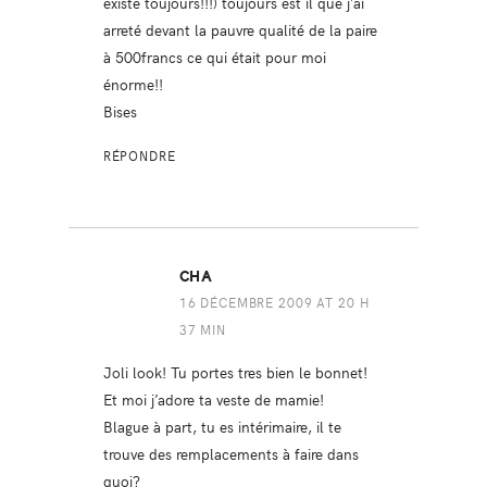
existe toujours!!!) toujours est il que j’ai
arreté devant la pauvre qualité de la paire
à 500francs ce qui était pour moi
énorme!!
Bises
RÉPONDRE
CHA
16 DÉCEMBRE 2009 AT 20 H
37 MIN
Joli look! Tu portes tres bien le bonnet!
Et moi j’adore ta veste de mamie!
Blague à part, tu es intérimaire, il te
trouve des remplacements à faire dans
quoi?