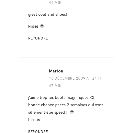
45 MIN
great coat and shoes!
kisses 🙂
RÉPONDRE
Marion
16 DÉCEMBRE 2009 AT 21 H
47 MIN
j’aime trop tes boots,magnifiques <3
bonne chance pr tes 2 semaines qui vont
sûrement être speed !! 🙂
bisous
RÉPONDRE