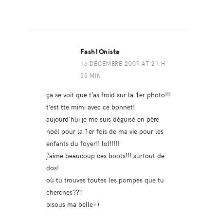
Fash!onista
16 DÉCEMBRE 2009 AT 21 H
55 MIN
ça se voit que t’as froid sur la 1er photo!!!
t’est tte mimi avec ce bonnet!
aujourd’hui je me suis déguisé en père
noël pour la 1er fois de ma vie pour les
enfants du foyer!! lol!!!!!
j’aime beaucoup ces boots!!! surtout de
dos!
où tu trouves toutes les pompes que tu
cherches???
bisous ma belle=)