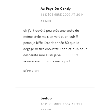
Au Pays De Candy
16 DÉCEMBRE 2009 AT 20 H
54 MIN
oh j’ai trouvé à peu près une veste du
même style mais en vert et en cuir !!
perso je kiffe l’esprit année 80 quelle
dégage !!! tres chouette ! bon et puis pour
desperate moi aussi je veuuuuuuuux
savoiiiiiiiiiiiir … bisous ma cops !
RÉPONDRE
Leeloo
16 DÉCEMBRE 2009 AT 21 H