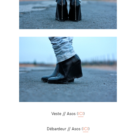
Veste // Asos (
ICI
)
Débardeur // Asos (
ICI
)