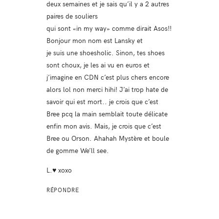
deux semaines et je sais qu’il y a 2 autres
paires de souliers
qui sont «in my way» comme dirait Asos!!
Bonjour mon nom est Lansky et
je suis une shoesholic. Sinon, tes shoes
sont choux, je les ai vu en euros et
j’imagine en CDN c’est plus chers encore
alors lol non merci hihi! J’ai trop hate de
savoir qui est mort.. je crois que c’est
Bree pcq la main semblait toute délicate
enfin mon avis. Mais, je crois que c’est
Bree ou Orson. Ahahah Mystère et boule
de gomme We’ll see.
L.♥ xoxo
RÉPONDRE