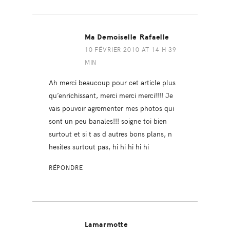
Ma Demoiselle Rafaelle
10 FÉVRIER 2010 AT 14 H 39
MIN
Ah merci beaucoup pour cet article plus
qu’enrichissant, merci merci merci!!!! Je
vais pouvoir agrementer mes photos qui
sont un peu banales!!! soigne toi bien
surtout et si t as d autres bons plans, n
hesites surtout pas, hi hi hi hi hi
RÉPONDRE
Lamarmotte