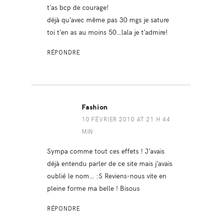
t’as bcp de courage!
déjà qu’avec même pas 30 mgs je sature
toi t’en as au moins 50…lala je t’admire!
RÉPONDRE
Fashion
10 FÉVRIER 2010 AT 21 H 44
MIN
Sympa comme tout ces effets ! J’avais
déjà entendu parler de ce site mais j’avais
oublié le nom… :S Reviens-nous vite en
pleine forme ma belle ! Bisous
RÉPONDRE