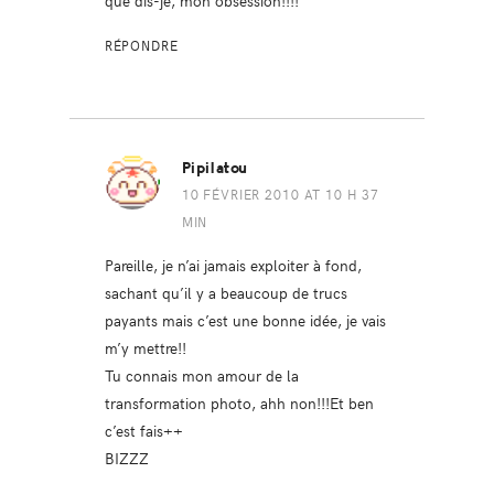
que dis-je, mon obsession!!!!
RÉPONDRE
Pipilatou
10 FÉVRIER 2010 AT 10 H 37
MIN
Pareille, je n’ai jamais exploiter à fond,
sachant qu’il y a beaucoup de trucs
payants mais c’est une bonne idée, je vais
m’y mettre!!
Tu connais mon amour de la
transformation photo, ahh non!!!Et ben
c’est fais++
BIZZZ