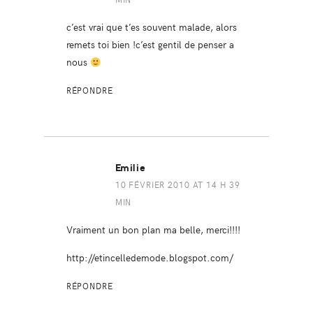
c’est vrai que t’es souvent malade, alors
remets toi bien !c’est gentil de penser a
nous
RÉPONDRE
Emilie
10 FÉVRIER 2010 AT 14 H 39
MIN
Vraiment un bon plan ma belle, merci!!!!
http://etincelledemode.blogspot.com/
RÉPONDRE