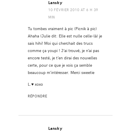
Lansky
10 FÉVRIER 2010 AT 6 H 39
MIN
Tu tombes vraiment à pic (Picnik à pic)
Ahaha (Julie dit: Elle est nulle celle-là) je
sais hihi! Moi qui cherchait des trucs
comme ça youpi ! J’ai trouvé, je n’ai pas
encore testé, je t’en dirai des nouvelles
certe, pour ce que je vois ça semble
beaucoup m’intéresser. Merci sweetie
L.♥ xoxo
RÉPONDRE
Lansky