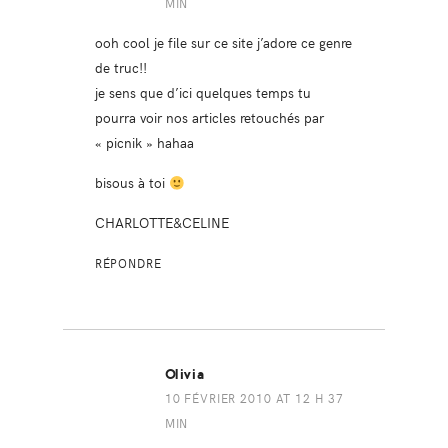
MIN
ooh cool je file sur ce site j’adore ce genre
de truc!!
je sens que d’ici quelques temps tu
pourra voir nos articles retouchés par
« picnik » hahaa
bisous à toi
CHARLOTTE&CELINE
RÉPONDRE
Olivia
10 FÉVRIER 2010 AT 12 H 37
MIN