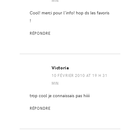
MIN
Cool! merci pour l’info! hop ds les favoris
!
RÉPONDRE
Victoria
10 FÉVRIER 2010 AT 19 H 31
MIN
trop cool je connaissais pas hiiii
RÉPONDRE