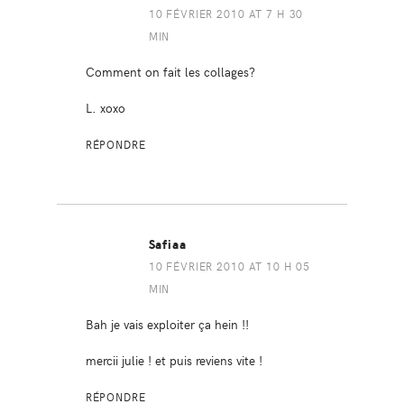
10 FÉVRIER 2010 AT 7 H 30
MIN
Comment on fait les collages?
L. xoxo
RÉPONDRE
Safiaa
10 FÉVRIER 2010 AT 10 H 05
MIN
Bah je vais exploiter ça hein !!
mercii julie ! et puis reviens vite !
RÉPONDRE