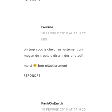
Pauline
10 FÉVRIER 2010 AT 11 H 22
MIN
oh trop cool je cherchais justement un
moyen de « polaroidiser » des photos!!
merci
bon rétablissement
RÉPONDRE
FashOnEarth
10 FÉVRIER 2010 AT 11 H 23