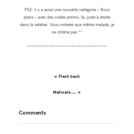
PS2: il y a aussi une nouvelle catégorie « Bons
plans » avec des codes promo, là, juste à droite
dans la sidebar. Vous noterez que même malade, je
ne chôme pas ^^
*********************************************
« Flash back
Matinale…. »
Reader
Comments
Interactions