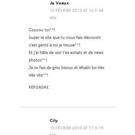
Je Voeux
10 FÉVRIER 2010 AT 16 H 48
MIN
Coucou toi^^!
Super le site que tu nous fais découvrir
c’est gentil à toi je trouve^^!
Et j’ai hâte de voir t’es achats et de news
photos^^!
Je te fais de gros bisous et rétabli toi très
très vite^^!
RÉPONDRE
Cily
10 FÉVRIER 2010 AT 17 H 19