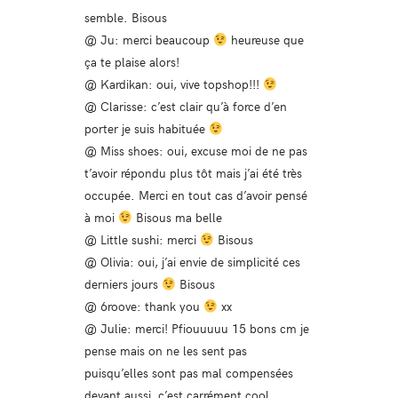
semble. Bisous
@ Ju: merci beaucoup
heureuse que
ça te plaise alors!
@ Kardikan: oui, vive topshop!!!
@ Clarisse: c’est clair qu’à force d’en
porter je suis habituée
@ Miss shoes: oui, excuse moi de ne pas
t’avoir répondu plus tôt mais j’ai été très
occupée. Merci en tout cas d’avoir pensé
à moi
Bisous ma belle
@ Little sushi: merci
Bisous
@ Olivia: oui, j’ai envie de simplicité ces
derniers jours
Bisous
@ 6roove: thank you
xx
@ Julie: merci! Pfiouuuuu 15 bons cm je
pense mais on ne les sent pas
puisqu’elles sont pas mal compensées
devant aussi, c’est carrément cool