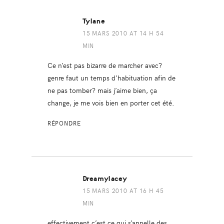
Tylane
15 MARS 2010 AT 14 H 54
MIN
Ce n’est pas bizarre de marcher avec?
genre faut un temps d’habituation afin de
ne pas tomber? mais j’aime bien, ça
change, je me vois bien en porter cet été.
RÉPONDRE
Dreamylacey
15 MARS 2010 AT 16 H 45
MIN
effectivement c’est ce qui s’appelle des