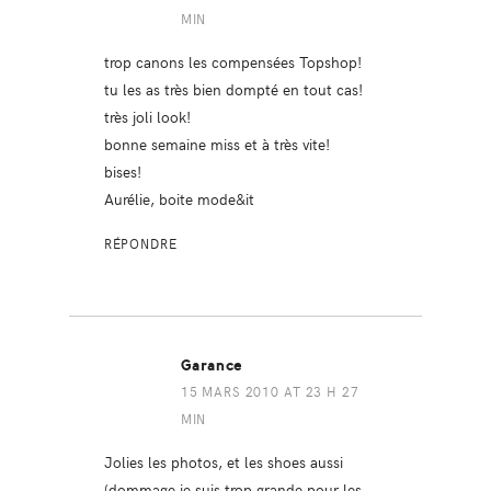
MIN
trop canons les compensées Topshop!
tu les as très bien dompté en tout cas!
très joli look!
bonne semaine miss et à très vite!
bises!
Aurélie, boite mode&it
RÉPONDRE
Garance
15 MARS 2010 AT 23 H 27
MIN
Jolies les photos, et les shoes aussi
(dommage je suis trop grande pour les