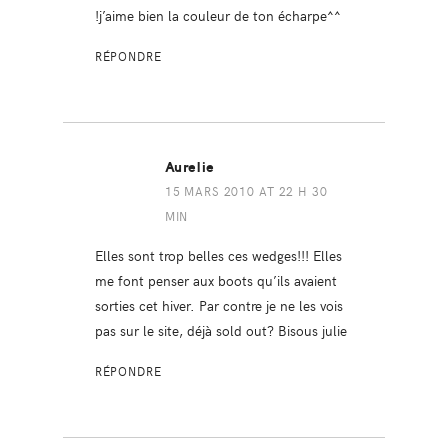
!j’aime bien la couleur de ton écharpe^^
RÉPONDRE
Aurelie
15 MARS 2010 AT 22 H 30
MIN
Elles sont trop belles ces wedges!!! Elles
me font penser aux boots qu’ils avaient
sorties cet hiver. Par contre je ne les vois
pas sur le site, déjà sold out? Bisous julie
RÉPONDRE