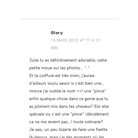
Glory
15 MARS 2010 AT 17 H 31
MIN
Julie tu es définitivement adorable; cette
petite moue sur les photos… *.*
Et ta coiffure est très mimi, j’aurais
d’ailleurs voulu savoir si c’est bien une…
(mince j’ai oublié le nom ><) une "pince"
enfin quelque chose dans ce genre que tu
as joliment mis dans tes cheveux? Est-elle
spéciale ou c'est une "pince" (décidément
ca ne me revient pas…) toute ordinaire?
Je sais, un peu bizarre de faire une fixette
là-dessus, mais j'ai des moments où les