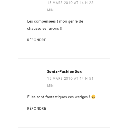
15 MARS 2010 AT 14 H 28
MIN
Les compensées ! mon genre de
chaussures favoris !!
RÉPONDRE
Sonia-FashionBox
15 MARS 2010 AT 14 H 51
MIN
Elles sont fantastiques ces wedges !
RÉPONDRE