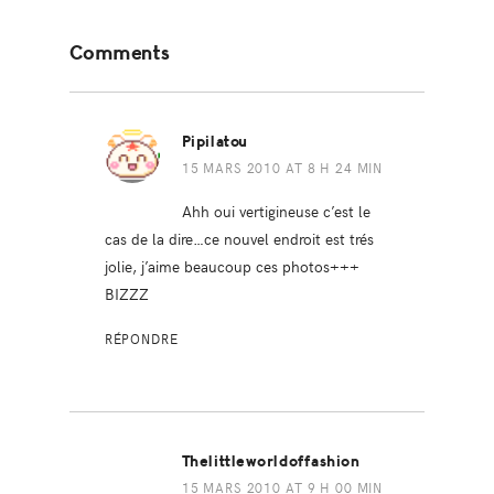
Reader
Comments
Interactions
Pipilatou
15 MARS 2010 AT 8 H 24 MIN
Ahh oui vertigineuse c’est le
cas de la dire…ce nouvel endroit est trés
jolie, j’aime beaucoup ces photos+++
BIZZZ
RÉPONDRE
Thelittleworldoffashion
15 MARS 2010 AT 9 H 00 MIN