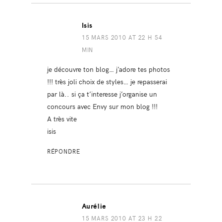
Isis
15 MARS 2010 AT 22 H 54
MIN
je découvre ton blog… j’adore tes photos
!!! très joli choix de styles… je repasserai
par là.. si ça t’interesse j’organise un
concours avec Envy sur mon blog !!!
A très vite
isis
RÉPONDRE
Aurélie
15 MARS 2010 AT 23 H 22