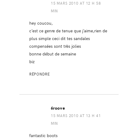
15 MARS 2010 AT 12 H 58
MIN
hey coucou,
c’est ce genre de tenue que j’aime,rien de
plus simple ceci dit tes sandales
compensées sont très jolies
bonne début de semaine
biz
RÉPONDRE
6roove
15 MARS 2010 AT 13 H 41
MIN
fantastic boots