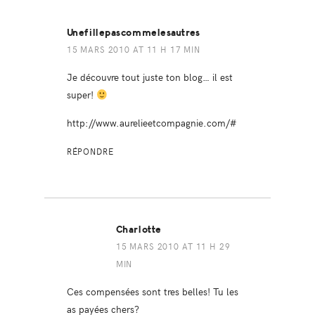
Unefillepascommelesautres
15 MARS 2010 AT 11 H 17 MIN
Je découvre tout juste ton blog… il est
super!
http://www.aurelieetcompagnie.com/#
RÉPONDRE
Charlotte
15 MARS 2010 AT 11 H 29
MIN
Ces compensées sont tres belles! Tu les
as payées chers?