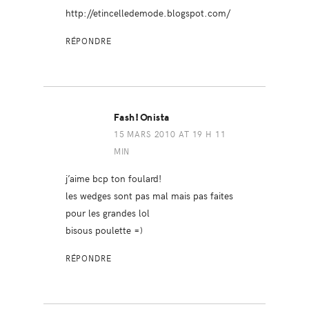
http://etincelledemode.blogspot.com/
RÉPONDRE
Fash!onista
15 MARS 2010 AT 19 H 11
MIN
j’aime bcp ton foulard!
les wedges sont pas mal mais pas faites
pour les grandes lol
bisous poulette =)
RÉPONDRE