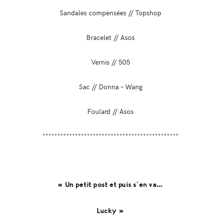
Sandales compensées // Topshop
Bracelet // Asos
Vernis // 505
Sac // Donna – Wang
Foulard // Asos
**********************************************
« Un petit post et puis s’en va…
Lucky »