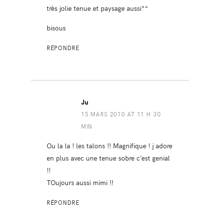
très jolie tenue et paysage aussi^^
bisous
RÉPONDRE
Ju
15 MARS 2010 AT 11 H 30
MIN
Ou la la ! les talons !! Magnifique ! j adore
en plus avec une tenue sobre c’est genial
!!
TOujours aussi mimi !!
RÉPONDRE