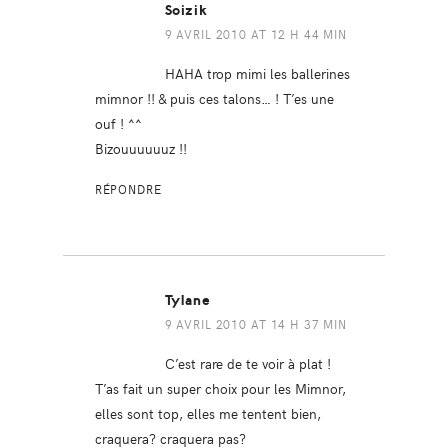
Soizik
9 AVRIL 2010 AT 12 H 44 MIN
HAHA trop mimi les ballerines
mimnor !! & puis ces talons… ! T’es une
ouf ! ^^
Bizouuuuuuz !!
RÉPONDRE
Tylane
9 AVRIL 2010 AT 14 H 37 MIN
C’est rare de te voir à plat !
T’as fait un super choix pour les Mimnor,
elles sont top, elles me tentent bien,
craquera? craquera pas?