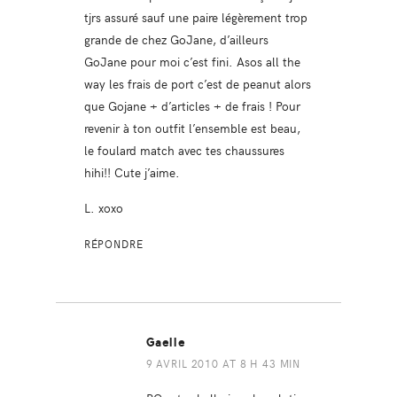
tjrs assuré sauf une paire légèrement trop
grande de chez GoJane, d’ailleurs
GoJane pour moi c’est fini. Asos all the
way les frais de port c’est de peanut alors
que Gojane + d’articles + de frais ! Pour
revenir à ton outfit l’ensemble est beau,
le foulard match avec tes chaussures
hihi!! Cute j’aime.
L. xoxo
RÉPONDRE
Gaelle
9 AVRIL 2010 AT 8 H 43 MIN