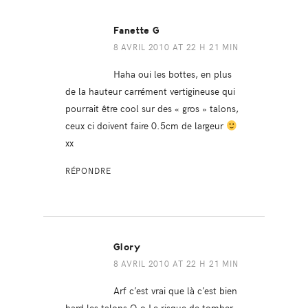
Fanette G
8 AVRIL 2010 AT 22 H 21 MIN
Haha oui les bottes, en plus
de la hauteur carrément vertigineuse qui
pourrait être cool sur des « gros » talons,
ceux ci doivent faire 0.5cm de largeur
xx
RÉPONDRE
Glory
8 AVRIL 2010 AT 22 H 21 MIN
Arf c’est vrai que là c’est bien
hard les talons O.o Le risque de tomber,