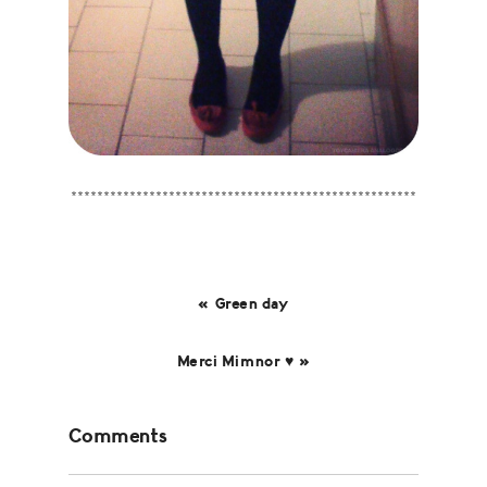
*****************************************************
« Green day
Merci Mimnor ♥ »
Reader
Comments
Interactions