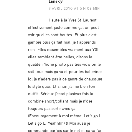
Lansky
9 AVRIL 2010 AT 5 H 08 MIN
Haute à la Yves St-Laurent
effectivement juste comme ça, on peut
voir qu’elles sont hautes. Et plus c’est
gambré plus ça fait mal, je t’apprends
rien. Elles ressembles vraiment aux YSL
elles semblent être belles, disons la
qualité iPhone photo pas très wow on le
sait tous mais ça va et pour les ballerines
lol je n’adère pas à ce genre de chaussure
le style quoi. Et sinon j’aime bien ton
outfit. Sérieux j’essai plusieux fois la
combine short/collant mais je n’ôse
toujours pas sortir avec ça.
(Encouragement à moi même: Let’s go L.
Let’s go L. Yeahhhh) & Moi aussi je
commande parfois sur le net et ça va j’ai