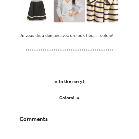
Je vous dis à demain avec un look très….. coloré!
***********************************************
« In the navy!
Colors! »
Reader
Comments
Interactions