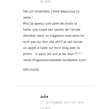
50 MIN
très joli ensemble, j’aime beaucoup ta
veste !
Moi j’ai aperçu une paire de boots la
halle, une copie des sandro de l’année
dernière, dans un magasine mais elles ne
sont pas sur leur site ahh!! je vais lancer
un appel à l’aide sur mon blog avec la
photo : si qqun les voit je les veux !!! ^^
(www.bloguerpoursevader.wordpress.com)
RÉPONDRE
Julie
17 SEPTEMBRE 2010 AT 18 H
16 MIN