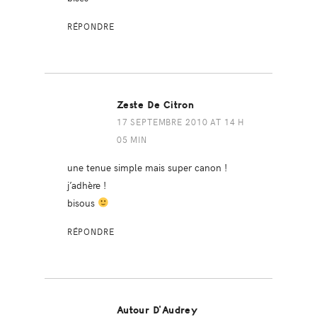
RÉPONDRE
Zeste De Citron
17 SEPTEMBRE 2010 AT 14 H
05 MIN
une tenue simple mais super canon !
j’adhère !
bisous
RÉPONDRE
Autour D'Audrey