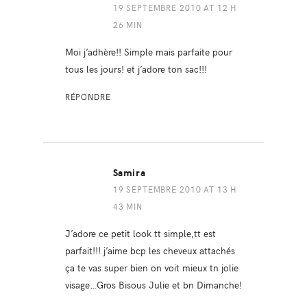
19 SEPTEMBRE 2010 AT 12 H
26 MIN
Moi j’adhère!! Simple mais parfaite pour
tous les jours! et j’adore ton sac!!!
RÉPONDRE
Samira
19 SEPTEMBRE 2010 AT 13 H
43 MIN
J’adore ce petit look tt simple,tt est
parfait!!! j’aime bcp les cheveux attachés
ça te vas super bien on voit mieux tn jolie
visage…Gros Bisous Julie et bn Dimanche!