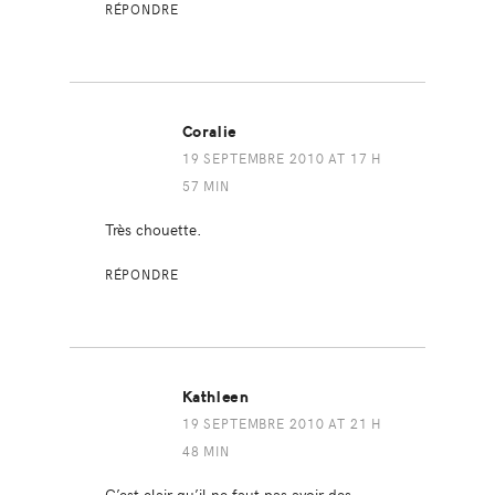
RÉPONDRE
Coralie
19 SEPTEMBRE 2010 AT 17 H
57 MIN
Très chouette.
RÉPONDRE
Kathleen
19 SEPTEMBRE 2010 AT 21 H
48 MIN
C’est clair qu’il ne faut pas avoir des