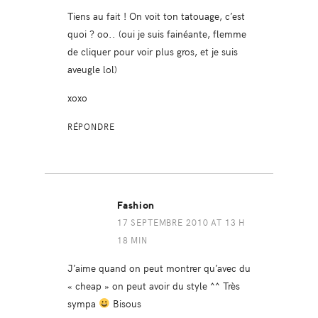
Tiens au fait ! On voit ton tatouage, c’est
quoi ? oo.. (oui je suis fainéante, flemme
de cliquer pour voir plus gros, et je suis
aveugle lol)
xoxo
RÉPONDRE
Fashion
17 SEPTEMBRE 2010 AT 13 H
18 MIN
J’aime quand on peut montrer qu’avec du
« cheap » on peut avoir du style ^^ Très
sympa
Bisous