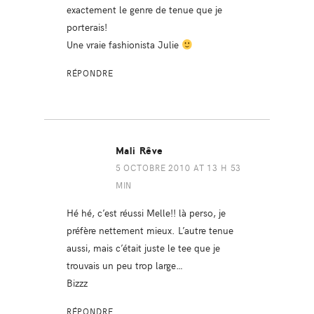
exactement le genre de tenue que je
porterais!
Une vraie fashionista Julie
RÉPONDRE
Mali Rêve
5 OCTOBRE 2010 AT 13 H 53
MIN
Hé hé, c’est réussi Melle!! là perso, je
préfère nettement mieux. L’autre tenue
aussi, mais c’était juste le tee que je
trouvais un peu trop large…
Bizzz
RÉPONDRE