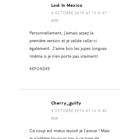
Lost In Mexico
4 OCTOBRE 2010 AT 15 H 47
MIN
Personnellement, j’aimais assez la
première version et je valide celle-ci
également. J’aime bco les jupes longues
(même si je n’en porte pas vraiment)
RÉPONDRE
Cherry_guilty
4 OCTOBRE 2010 AT 16 H 40
MIN
Ce coup est mieux reussit je l’avoue ! Mais
je n’adhère toujours pas à ce type de