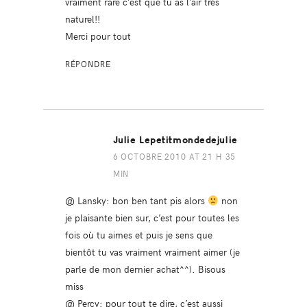
vraiment rare c’est que tu as l’air très
naturel!!
Merci pour tout
RÉPONDRE
Julie Lepetitmondedejulie
6 OCTOBRE 2010 AT 21 H 35
MIN
@ Lansky: bon ben tant pis alors
non
je plaisante bien sur, c’est pour toutes les
fois où tu aimes et puis je sens que
bientôt tu vas vraiment vraiment aimer (je
parle de mon dernier achat^^). Bisous
miss
@ Percy: pour tout te dire, c’est aussi