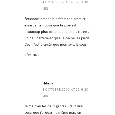
4 OCTOBRE 2010 AT 22 H 40
MIN
Personnellement je préfére ton premier
essai car je trouve que la jupe est
beaucoup plus belle quand elle « traine »
un peu parterre et qu’elle cache les pieds.
Ceci n’est biensûr que mon avis. Bisous
RÉPONDRE
Hilary
4 OCTOBRE 2010 AT 23 H 20
MIN
j’aime bien les deux genres… faut dire
aussi que j’ai quasi la même mais en