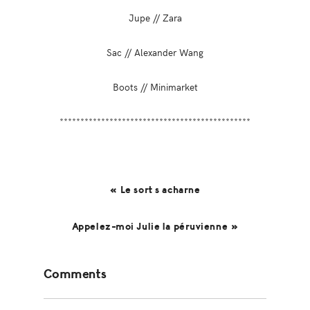
Jupe // Zara
Sac // Alexander Wang
Boots // Minimarket
**********************************************
« Le sort s acharne
Appelez-moi Julie la péruvienne »
Reader
Comments
Interactions