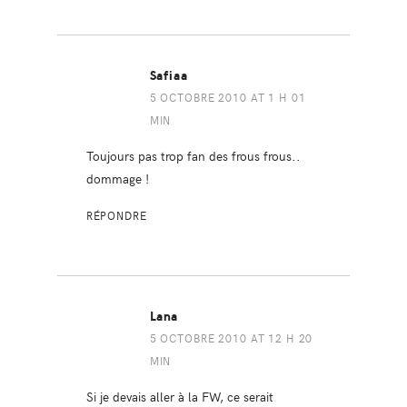
Safiaa
5 OCTOBRE 2010 AT 1 H 01
MIN
Toujours pas trop fan des frous frous..
dommage !
RÉPONDRE
Lana
5 OCTOBRE 2010 AT 12 H 20
MIN
Si je devais aller à la FW, ce serait