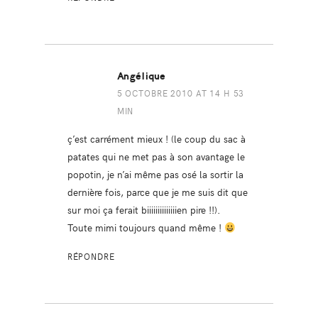
Angélique
5 OCTOBRE 2010 AT 14 H 53
MIN
ç’est carrément mieux ! (le coup du sac à
patates qui ne met pas à son avantage le
popotin, je n’ai même pas osé la sortir la
dernière fois, parce que je me suis dit que
sur moi ça ferait biiiiiiiiiiiiiien pire !!).
Toute mimi toujours quand même !
RÉPONDRE