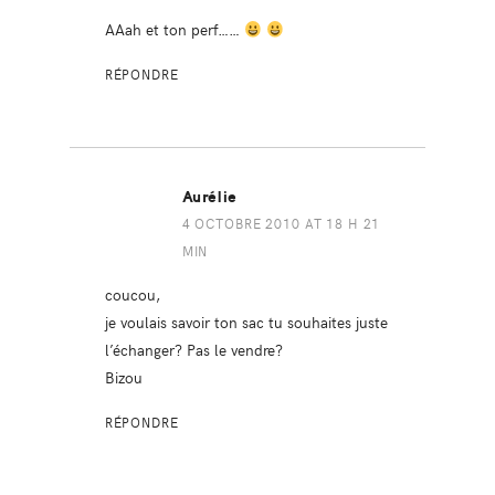
AAah et ton perf……
RÉPONDRE
Aurélie
4 OCTOBRE 2010 AT 18 H 21
MIN
coucou,
je voulais savoir ton sac tu souhaites juste
l’échanger? Pas le vendre?
Bizou
RÉPONDRE