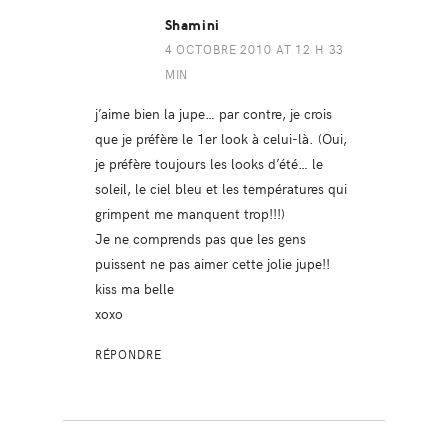
Shamini
4 OCTOBRE 2010 AT 12 H 33
MIN
j’aime bien la jupe… par contre, je crois
que je préfère le 1er look à celui-là. (Oui,
je préfère toujours les looks d’été… le
soleil, le ciel bleu et les températures qui
grimpent me manquent trop!!!)
Je ne comprends pas que les gens
puissent ne pas aimer cette jolie jupe!!
kiss ma belle
xoxo
RÉPONDRE