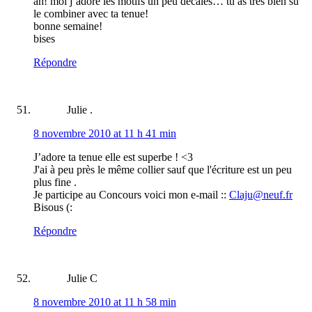
ah! moi j’adore les motifs un peu décalés… tu as très bien su
le combiner avec ta tenue!
bonne semaine!
bises
Répondre
Julie .
8 novembre 2010 at 11 h 41 min
J’adore ta tenue elle est superbe ! <3
J'ai à peu près le même collier sauf que l'écriture est un peu
plus fine .
Je participe au Concours voici mon e-mail ::
Claju@neuf.fr
Bisous (:
Répondre
Julie C
8 novembre 2010 at 11 h 58 min