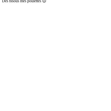
Des bisous mes poulettes 😉