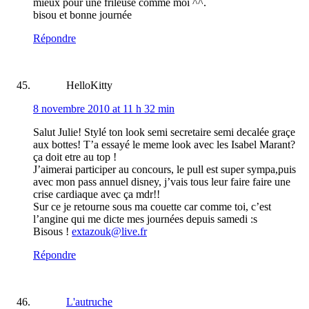
mieux pour une frileuse comme moi ^^.
bisou et bonne journée
Répondre
HelloKitty
8 novembre 2010 at 11 h 32 min
Salut Julie! Stylé ton look semi secretaire semi decalée graçe
aux bottes! T’a essayé le meme look avec les Isabel Marant?
ça doit etre au top !
J’aimerai participer au concours, le pull est super sympa,puis
avec mon pass annuel disney, j’vais tous leur faire faire une
crise cardiaque avec ça mdr!!
Sur ce je retourne sous ma couette car comme toi, c’est
l’angine qui me dicte mes journées depuis samedi :s
Bisous !
extazouk@live.fr
Répondre
L'autruche