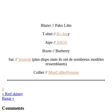
Blazer // Pako Litto
T-shirt //
By Joo
y
Jupe //
ASOS
Boots // Burberry
Sac //
Yesstyle
(plus dispo mais ils ont de nombreux modèles
ressemblants)
Collier //
MonCollierPrenom
*************************************************
0
« Red skinny
Bazar »
Reader
Comments
Interactions