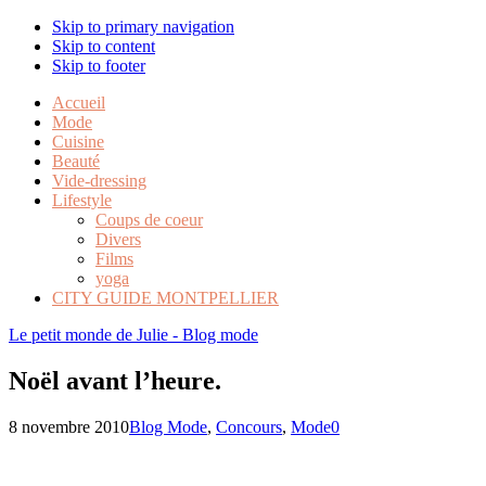
Skip to primary navigation
Skip to content
Skip to footer
Accueil
Mode
Cuisine
Beauté
Vide-dressing
Lifestyle
Coups de coeur
Divers
Films
yoga
CITY GUIDE MONTPELLIER
Le petit monde de Julie - Blog mode
Noël avant l’heure.
8 novembre 2010
Blog Mode
,
Concours
,
Mode
0