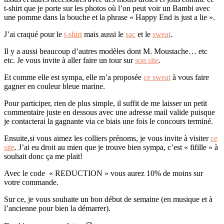
t-shirt que je porte sur les photos où l’on peut voir un Bambi avec
une pomme dans la bouche et la phrase « Happy End is just a lie ».
J’ai craqué pour le
t-shirt
mais aussi le
sac
et le
sweat
.
Il y a aussi beaucoup d’autres modèles dont M. Moustache… etc
etc. Je vous invite à aller faire un tour sur
son site
.
Et comme elle est sympa, elle m’a proposée
ce sweat
à vous faire
gagner en couleur bleue marine.
Pour participer, rien de plus simple, il suffit de me laisser un petit
commentaire juste en dessous avec une adresse mail valide puisque
je contacterai la gagnante via ce biais une fois le concours terminé.
Ensuite,si vous aimez les colliers prénoms, je vous invite à visiter
ce
site
. J’ai eu droit au mien que je trouve bien sympa, c’est « fifille » à
souhait donc ça me plait!
Avec le code « REDUCTION » vous aurez 10% de moins sur
votre commande.
Sur ce, je vous souhaite un bon début de semaine (en musique et à
l’ancienne pour bien la démarrer).