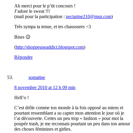
Ah merci pour le p’tit concours !
J’adore le sweat !!!
(mail pour la participation :
nectarine210@msn.com
)
Très sympa ta tenue, et tes chaussures <3
Bises 😉
(
http://shoppeuseaddict.blogspot.com
)
Répondre
somatine
8 novembre 2010 at 12 h 09 min
Hell’o !
C’est drôle comme ton monde à la fois opposé au miens et
pourtant ressemblant a su capter mon attention le jour où je
t’ai découverte. Certes un peu trop « fashion » pour moi la
poupée trash, je me reconnais pourtant un peu dans ton amour
des choses féminines et girlies.