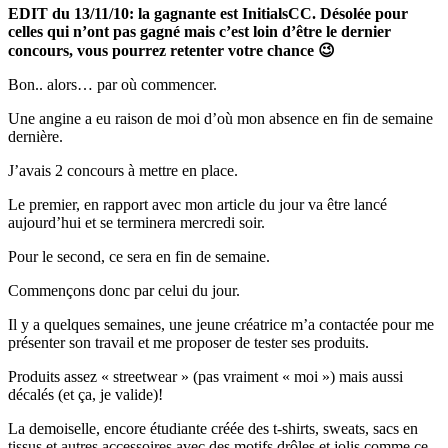
EDIT du 13/11/10: la gagnante est InitialsCC. Désolée pour
celles qui n’ont pas gagné mais c’est loin d’être le dernier
concours, vous pourrez retenter votre chance 😉
Bon.. alors… par où commencer.
Une angine a eu raison de moi d’où mon absence en fin de semaine
dernière.
J’avais 2 concours à mettre en place.
Le premier, en rapport avec mon article du jour va être lancé
aujourd’hui et se terminera mercredi soir.
Pour le second, ce sera en fin de semaine.
Commençons donc par celui du jour.
Il y a quelques semaines, une jeune créatrice m’a contactée pour me
présenter son travail et me proposer de tester ses produits.
Produits assez « streetwear » (pas vraiment « moi ») mais aussi
décalés (et ça, je valide)!
La demoiselle, encore étudiante créée des t-shirts, sweats, sacs en
tissus et autres accessoires avec des motifs drôles et jolis comme ce