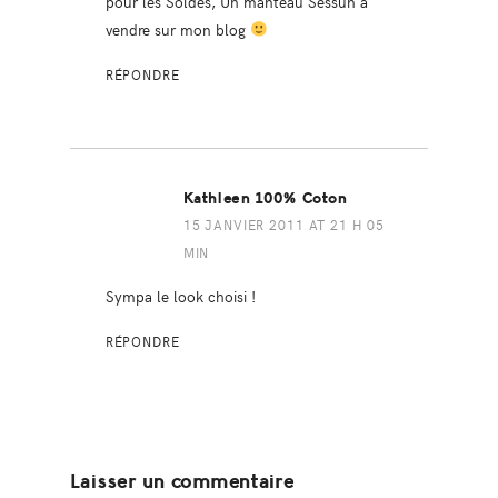
pour les Soldes, Un manteau Sessùn à
vendre sur mon blog
RÉPONDRE
Kathleen 100% Coton
15 JANVIER 2011 AT 21 H 05
MIN
Sympa le look choisi !
RÉPONDRE
Laisser un commentaire