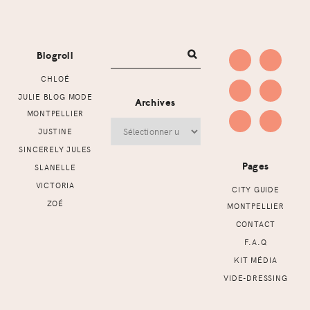
Footer
Blogroll
CHLOÉ
JULIE BLOG MODE
Archives
MONTPELLIER
Archives
JUSTINE
SINCERELY JULES
Pages
SLANELLE
VICTORIA
CITY GUIDE
ZOÉ
MONTPELLIER
CONTACT
F.A.Q
KIT MÉDIA
VIDE-DRESSING