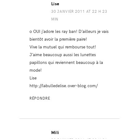
Lise
30 JANVIER 2011 AT 22 H 23
MIN
o OUI j’adore les ray ban! D’ailleurs je vais
bientôt avoir la première paire!
Vive la mutuel qui rembourse tout!
J’aime beaucoup aussi les lunettes
papillons qui reviennent beaucoup à la
mode!
Lise
http://labulledelise.over-blog.com/
RÉPONDRE
Mili