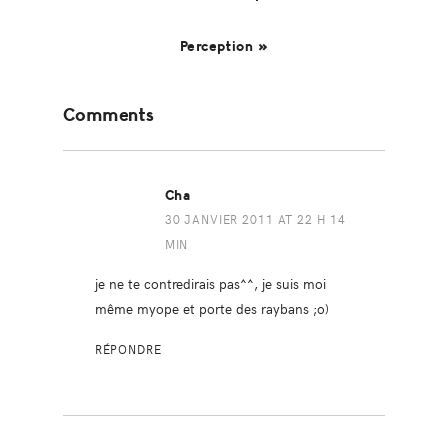
Perception »
Reader
Comments
Interactions
Cha
30 JANVIER 2011 AT 22 H 14
MIN
je ne te contredirais pas^^, je suis moi
même myope et porte des raybans ;o)
RÉPONDRE