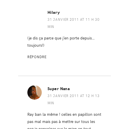
Hilary
31 JANVIER 2011 AT 11 H 30
MIN
(je dis ça parce que j’en porte depuis…
toujours!)
RÉPONDRE
Super Nana
31 JANVIER 2011 AT 12 H 13
MIN
Ray ban la même ! celles en papillon sont
pas mal mais pas à mettre sur tous les
nez je pense(pas sur le mien en tout