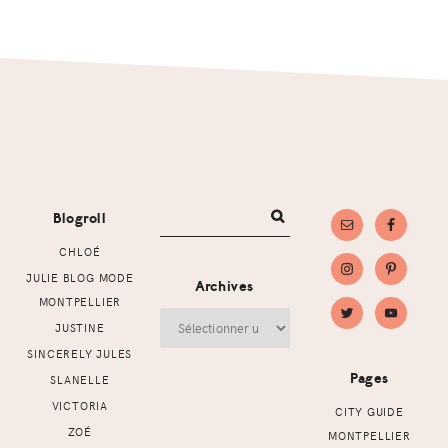
Footer
Blogroll
CHLOÉ
JULIE BLOG MODE
Archives
MONTPELLIER
Archives
JUSTINE
SINCERELY JULES
Pages
SLANELLE
VICTORIA
CITY GUIDE
ZOÉ
MONTPELLIER