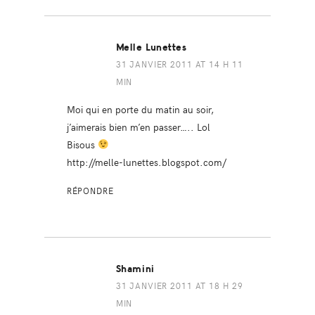
Melle Lunettes
31 JANVIER 2011 AT 14 H 11
MIN
Moi qui en porte du matin au soir,
j’aimerais bien m’en passer….. Lol
Bisous
http://melle-lunettes.blogspot.com/
RÉPONDRE
Shamini
31 JANVIER 2011 AT 18 H 29
MIN