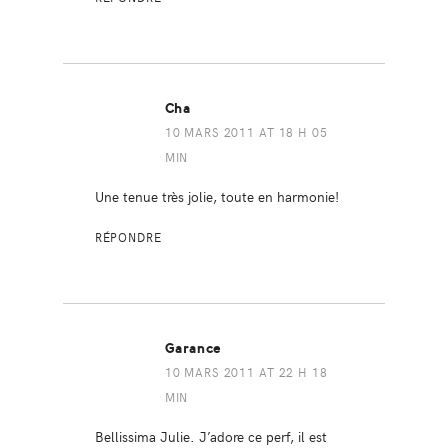
Cha
10 MARS 2011 AT 18 H 05
MIN
Une tenue très jolie, toute en harmonie!
RÉPONDRE
Garance
10 MARS 2011 AT 22 H 18
MIN
Bellissima Julie. J’adore ce perf, il est