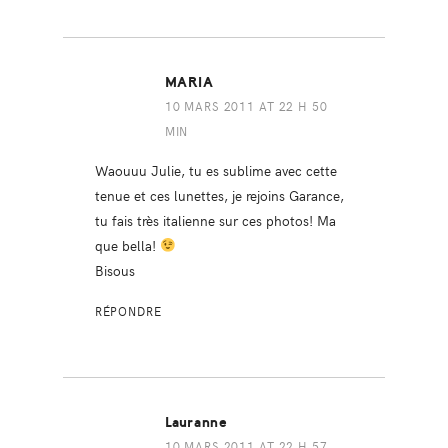
MARIA
10 MARS 2011 AT 22 H 50
MIN
Waouuu Julie, tu es sublime avec cette
tenue et ces lunettes, je rejoins Garance,
tu fais très italienne sur ces photos! Ma
que bella!
Bisous
RÉPONDRE
Lauranne
10 MARS 2011 AT 22 H 57