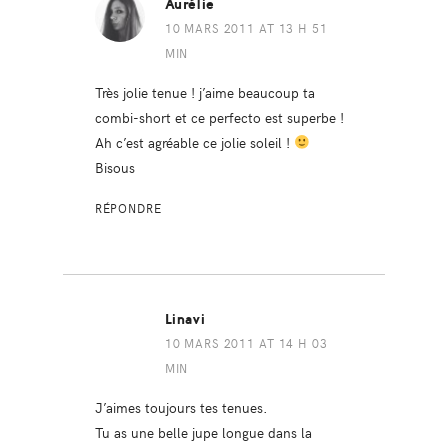
Aurélie
10 MARS 2011 AT 13 H 51
MIN
Très jolie tenue ! j’aime beaucoup ta
combi-short et ce perfecto est superbe !
Ah c’est agréable ce jolie soleil !
Bisous
RÉPONDRE
Linavi
10 MARS 2011 AT 14 H 03
MIN
J’aimes toujours tes tenues.
Tu as une belle jupe longue dans la