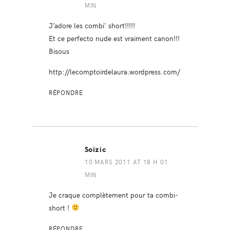
MIN
J’adore les combi’ short!!!!!
Et ce perfecto nude est vraiment canon!!!
Bisous
http://lecomptoirdelaura.wordpress.com/
RÉPONDRE
Soizic
10 MARS 2011 AT 18 H 01
MIN
Je craque complètement pour ta combi-
short !
RÉPONDRE