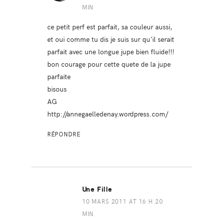
MIN
ce petit perf est parfait, sa couleur aussi,
et oui comme tu dis je suis sur qu’il serait
parfait avec une longue jupe bien fluide!!!
bon courage pour cette quete de la jupe
parfaite
bisous
AG
http://annegaelledenay.wordpress.com/
RÉPONDRE
Une Fille
10 MARS 2011 AT 16 H 20
MIN