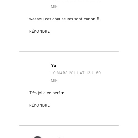
MIN
waaaou ces chaussures sont canon !!
RÉPONDRE
Yu
10 MARS 2011 AT 13 H 50
MIN
Très jolie ce perf ♥
RÉPONDRE