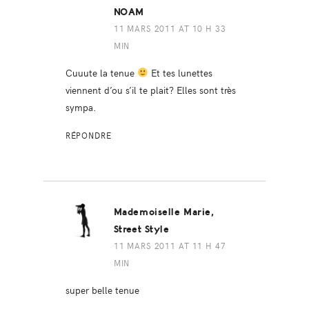
NOAM
11 MARS 2011 AT 10 H 33
MIN
Cuuute la tenue
Et tes lunettes
viennent d’ou s’il te plait? Elles sont très
sympa.
RÉPONDRE
Mademoiselle Marie,
Street Style
11 MARS 2011 AT 11 H 47
MIN
super belle tenue