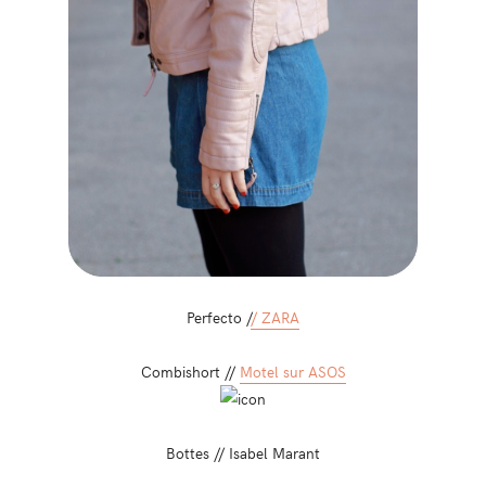
Perfecto /
/ ZARA
Combishort //
Motel sur ASOS
Bottes // Isabel Marant