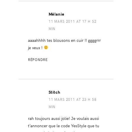
Mélanie
11 MARS 2011 AT 17 H 52
MIN
aaaahhhh tes blousons en cuir !! ggggrrr
je veux !
RÉPONDRE
Stitch
11 MARS 2011 AT 23 H 58
MIN
rah toujours aussi jolie! Je voulais aussi
t’annoncer que le code YesStyle que tu