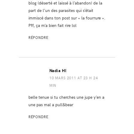
blog (déserté et laissé à l’abandon) de la
part de l’un des parasites qui s’était
immiscé dans ton post sur « la fourrure ».
Pff, ça m’a bien fait rire lol
RÉPONDRE
Nadia Hl
10 MARS 2011 AT 23 H 24
MIN
belle tenue si tu cherches une jupe y’en a
une pas mal a pull&bear
RÉPONDRE