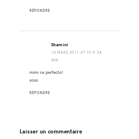
RÉPONDRE
Shamini
14 MARS 2011 AT 15 H 34
MIN
mimi ce perfecto!
xoxo
RÉPONDRE
Laisser un commentaire