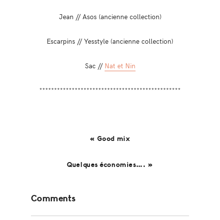
Jean // Asos (ancienne collection)
Escarpins // Yesstyle (ancienne collection)
Sac //
Nat et Nin
************************************************
« Good mix
Quelques économies…. »
Reader
Comments
Interactions