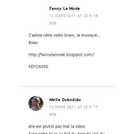
Fanny La Mode
16 MARS 2011 AT 23 H 14
MIN
J’adore cette vidéo bravo, la musique…
Bises
http://fannylamode.blogspot.com/
RÉPONDRE
Melle Dubndidu
16 MARS 2011 AT 23 H 17
MIN
elle est plutot pas mal la video
Avec cette pluie ca fait du bien de voir du