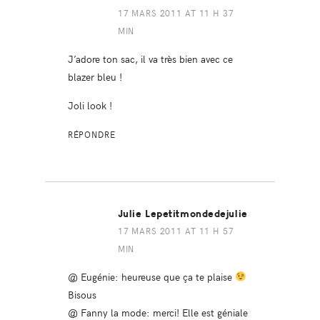
17 MARS 2011 AT 11 H 37
MIN
J’adore ton sac, il va très bien avec ce
blazer bleu !
Joli look !
RÉPONDRE
Julie Lepetitmondedejulie
17 MARS 2011 AT 11 H 57
MIN
@ Eugénie: heureuse que ça te plaise
Bisous
@ Fanny la mode: merci! Elle est géniale