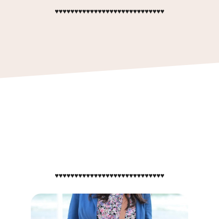
♥♥♥♥♥♥♥♥♥♥♥♥♥♥♥♥♥♥♥♥♥♥♥♥♥♥♥♥
♥♥♥♥♥♥♥♥♥♥♥♥♥♥♥♥♥♥♥♥♥♥♥♥♥♥♥♥