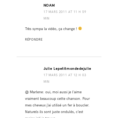
NOAM
17 MARS 2011 AT 11 H 59
MIN
Très sympa la vidéo, ça change !
RÉPONDRE
Julie Lepetitmondedejulie
17 MARS 2011 AT 12 H 03
MIN
@ Marlene: oui, moi aussi je l’aime
vraiment beaucoup cette chanson. Pour
mes cheveux j’ai utilisé un fer à boucler.
Naturels ils sont juste ondulés, c’est
moins joli je trouve.