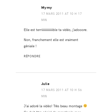
Mymy
17 MARS 2011 AT 10 H 17
MIN
Elle est terriiiiiiiiiiiiiiible ta vidéo, j’adooore.
Non, franchement elle est vraiment
géniale !
RÉPONDRE
Julie
17 MARS 2011 AT 10 H 56
MIN
J’ai adoré la vidéo! Très beau montage
Ca doit être génial de regarder la mer,