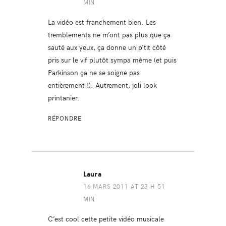
MIN
La vidéo est franchement bien. Les
tremblements ne m’ont pas plus que ça
sauté aux yeux, ça donne un p’tit côté
pris sur le vif plutôt sympa même (et puis
Parkinson ça ne se soigne pas
entièrement !). Autrement, joli look
printanier.
RÉPONDRE
Laura
16 MARS 2011 AT 23 H 51
MIN
C’est cool cette petite vidéo musicale