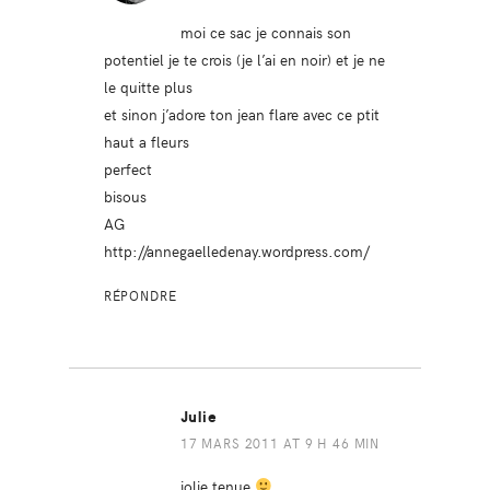
moi ce sac je connais son
potentiel je te crois (je l’ai en noir) et je ne
le quitte plus
et sinon j’adore ton jean flare avec ce ptit
haut a fleurs
perfect
bisous
AG
http://annegaelledenay.wordpress.com/
RÉPONDRE
Julie
17 MARS 2011 AT 9 H 46 MIN
jolie tenue