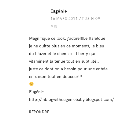
Eugénie
16 MARS 2011 AT 23 H 09
MIN
Magnifique ce look, j’adore!!!Le flare(que
je ne quitte plus en ce moment), le bleu
du blazer et le chemisier liberty qui
vitaminent la tenue tout en subtilité…
juste ce dont on a besoin pour une entrée
en saison tout en douceur!!!
Eugénie
http://inblogwitheugeniebaby.blogspot.com/
RÉPONDRE