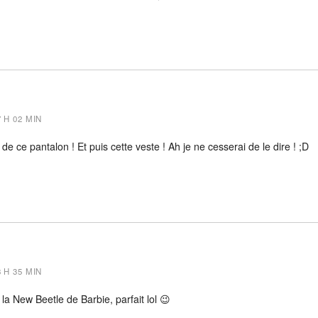
7 H 02 MIN
 de ce pantalon ! Et puis cette veste ! Ah je ne cesserai de le dire ! ;D
u
8 H 35 MIN
 la New Beetle de Barbie, parfait lol 😉