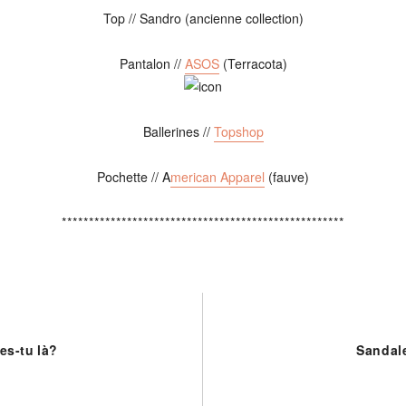
Top // Sandro (ancienne collection)
Pantalon //
ASOS
(Terracota)
Ballerines //
Topshop
Pochette // A
merican Apparel
(fauve)
****************************************************
es-tu là?
Sandale