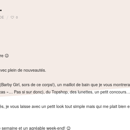
…
DE
0
re 😉
avec plein de nouveautés.
arby Girl, sors de ce corps!), un maillot de bain que je vous montrerai 
cas »… Pas si sur donc), du Topshop, des lunettes, un petit concours…
, je vous laisse avec un petit look tout simple mais qui me plait bien 
e semaine et un agréable week-end! 😉