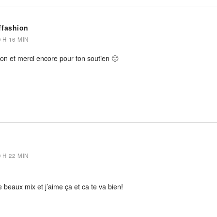
ffashion
9 H 16 MIN
lon et merci encore pour ton soutien 🙂
9 H 22 MIN
 beaux mix et j’aime ça et ca te va bien!