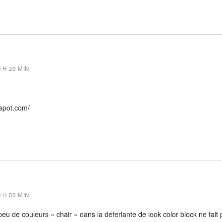
9 H 29 MIN
gspot.com/
9 H 53 MIN
 peu de couleurs « chair » dans la déferlante de look color block ne fait