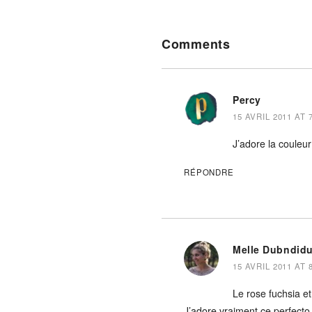
Reader
Comments
Interactions
Percy
15 AVRIL 2011 AT 
J’adore la couleur
RÉPONDRE
Melle Dubndid
15 AVRIL 2011 AT 
Le rose fuchsia et
J’adore vraiment ce perfecto