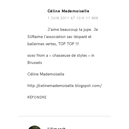
Céline Mademoiselle
1 JUIN 2011 AT 10 H 11 MIN
J’aime beaucoup ta jupe. Je
SURaime l’association sac léopard et
ballerines vertes, TOP TOP !!!
xoxo from a « chasseuse de styles » in
Brussels
Céline Mademoiselle
http://celinemademoiselle.blogspot.com/
RÉPONDRE