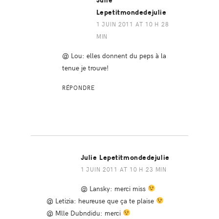
Julie
Lepetitmondedejulie
1 JUIN 2011 AT 10 H 28
MIN
@ Lou: elles donnent du peps à la
tenue je trouve!
RÉPONDRE
Julie Lepetitmondedejulie
1 JUIN 2011 AT 10 H 23 MIN
@ Lansky: merci miss
@ Letizia: heureuse que ça te plaise
@ Mlle Dubndidu: merci