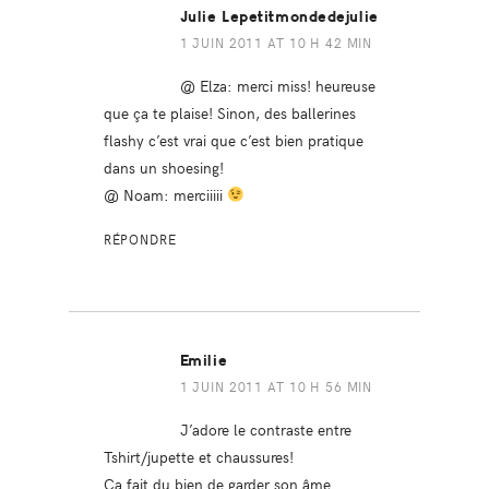
Julie Lepetitmondedejulie
1 JUIN 2011 AT 10 H 42 MIN
@ Elza: merci miss! heureuse
que ça te plaise! Sinon, des ballerines
flashy c’est vrai que c’est bien pratique
dans un shoesing!
@ Noam: merciiiii
RÉPONDRE
Emilie
1 JUIN 2011 AT 10 H 56 MIN
J’adore le contraste entre
Tshirt/jupette et chaussures!
Ca fait du bien de garder son âme