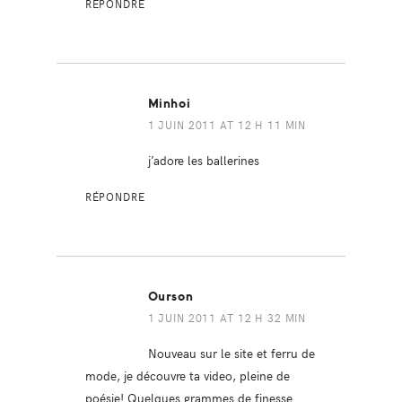
RÉPONDRE
Minhoi
1 JUIN 2011 AT 12 H 11 MIN
j’adore les ballerines
RÉPONDRE
Ourson
1 JUIN 2011 AT 12 H 32 MIN
Nouveau sur le site et ferru de
mode, je découvre ta video, pleine de
poésie! Quelques grammes de finesse