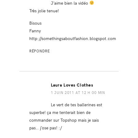
J’aime bien la vidéo
Très jolie tenue!
Bisous
Fanny
http://somethingsaboutfashion.blogspot.com
RÉPONDRE
Laura Loves Clothes
1 JUIN 2011 AT 12 H 00 MIN
Le vert de tes ballerines est
superbe! ça me tenterait bien de
commander sur Topshop mais je sais
pas.. j’ose pas! :/