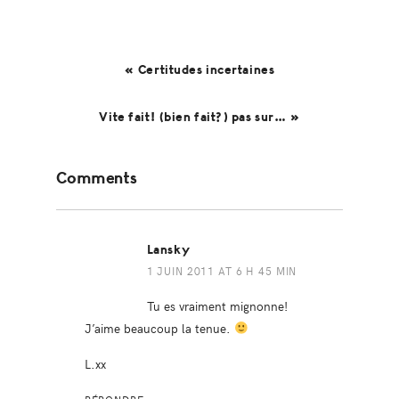
« Certitudes incertaines
Vite fait! (bien fait?) pas sur… »
Reader
Comments
Interactions
Lansky
1 JUIN 2011 AT 6 H 45 MIN
Tu es vraiment mignonne!
J’aime beaucoup la tenue.
L.xx