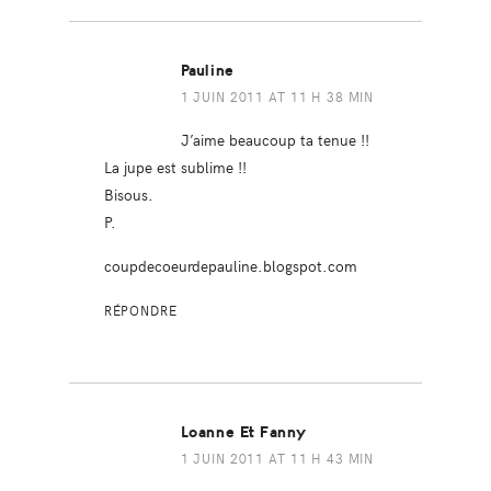
Pauline
1 JUIN 2011 AT 11 H 38 MIN
J’aime beaucoup ta tenue !!
La jupe est sublime !!
Bisous.
P.
coupdecoeurdepauline.blogspot.com
RÉPONDRE
Loanne Et Fanny
1 JUIN 2011 AT 11 H 43 MIN