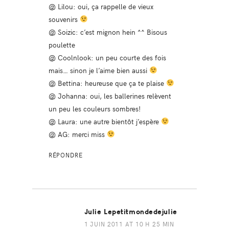
@ Lilou: oui, ça rappelle de vieux
souvenirs
@ Soizic: c’est mignon hein ^^ Bisous
poulette
@ Coolnlook: un peu courte des fois
mais… sinon je l’aime bien aussi
@ Bettina: heureuse que ça te plaise
@ Johanna: oui, les ballerines relèvent
un peu les couleurs sombres!
@ Laura: une autre bientôt j’espère
@ AG: merci miss
RÉPONDRE
Julie Lepetitmondedejulie
1 JUIN 2011 AT 10 H 25 MIN