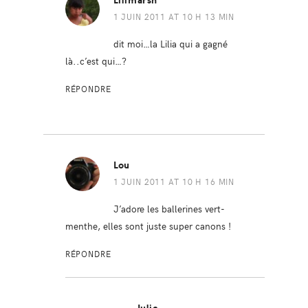
Lilimarsh
1 JUIN 2011 AT 10 H 13 MIN
dit moi…la Lilia qui a gagné
là..c’est qui…?
RÉPONDRE
Lou
1 JUIN 2011 AT 10 H 16 MIN
J’adore les ballerines vert-
menthe, elles sont juste super canons !
RÉPONDRE