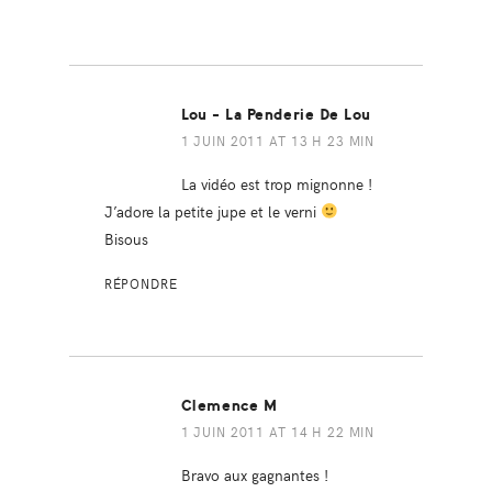
Lou - La Penderie De Lou
1 JUIN 2011 AT 13 H 23 MIN
La vidéo est trop mignonne !
J’adore la petite jupe et le verni
Bisous
RÉPONDRE
Clemence M
1 JUIN 2011 AT 14 H 22 MIN
Bravo aux gagnantes !