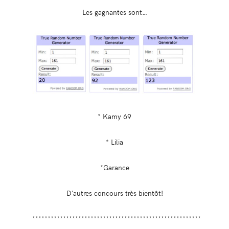
Les gagnantes sont…
* Kamy 69
* Lilia
*Garance
D’autres concours très bientôt!
*******************************************************