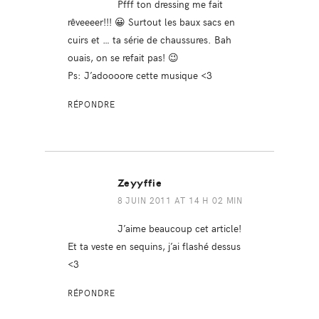
Pfff ton dressing me fait
rêveeeer!!! 😀 Surtout les baux sacs en
cuirs et … ta série de chaussures. Bah
ouais, on se refait pas! 😉
Ps: J’adoooore cette musique <3
RÉPONDRE
Zeyyffie
8 JUIN 2011 AT 14 H 02 MIN
J’aime beaucoup cet article!
Et ta veste en sequins, j’ai flashé dessus
<3
RÉPONDRE