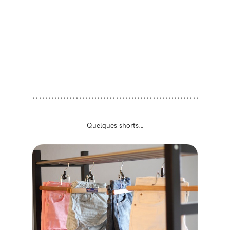
******************************************************
Quelques shorts…