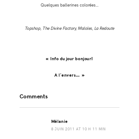
Quelques ballerines colorées…
Topshop, The Divine Factory, Maloles, La Redoute
« Info du jour bonjour!
A l’envers… »
Reader
Comments
Interactions
Mélanie
8 JUIN 2011 AT 10 H 11 MIN