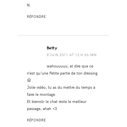
N.
RÉPONDRE
Betty
8 JUIN 2011 AT 12 H 06 MIN
wahouuuuu, et dire que ce
n’est qu’une Petite partie de ton dressing
😛
Jolie vidéo, tu as du mettre du temps à
faire le montage.
Et biensûr le chat reste le meilleur
passage, ahah <3
RÉPONDRE