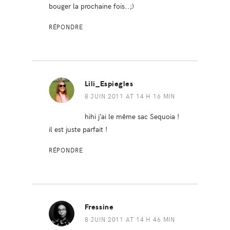
bouger la prochaine fois..;)
RÉPONDRE
Lili_Espiegles
8 JUIN 2011 AT 14 H 16 MIN
hihi j’ai le même sac Sequoia !
il est juste parfait !
RÉPONDRE
Fressine
8 JUIN 2011 AT 14 H 46 MIN