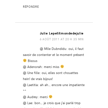
RÉPONDRE
Julie Lepetitmondedejulie
6 AOÛT 2011 AT 20 H 35 MIN
@ Mlle Dubndidu: oui, il faut
savoir de contenter et le moment présent
Bisous
@ Adenorah: merci miss
@ Une fille: oui, elles sont chouettes
hein! de vrais bijoux!
@ Laetitia: ah ah… encore une impatiente
^^
@ Audrey: merci
@ Lae: bon… je crois que j’ai parlé trop