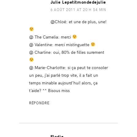
Julie Lepetitmondedejulie
6 AOÛT 2011 AT 20 H 54 MIN
@Chloé: et une de plus, une!
@ The Camelia: merci
@ Valentine: merci mistinguette
@ Charline: oui, 80% de filles surement
@ Marie-Charlotte: si ça peut te consoler
un peu, j’ai parlé trop vite, il a fait un
temps minable aujourd’hui! alors, ça
t’aide? ^^ Bisous miss
RÉPONDRE
Elodie.