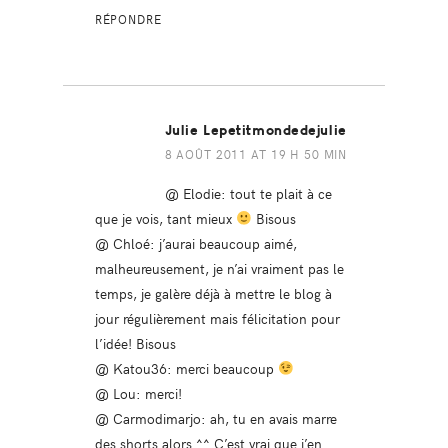
RÉPONDRE
Julie Lepetitmondedejulie
8 AOÛT 2011 AT 19 H 50 MIN
@ Elodie: tout te plait à ce
que je vois, tant mieux
Bisous
@ Chloé: j’aurai beaucoup aimé,
malheureusement, je n’ai vraiment pas le
temps, je galère déjà à mettre le blog à
jour régulièrement mais félicitation pour
l’idée! Bisous
@ Katou36: merci beaucoup
@ Lou: merci!
@ Carmodimarjo: ah, tu en avais marre
des shorts alors ^^ C’est vrai que j’en