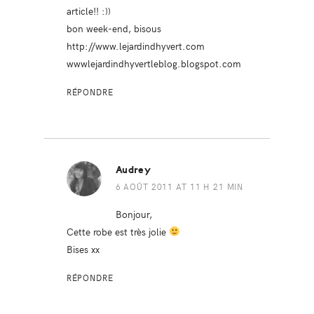
article!! :))
bon week-end, bisous
http://www.lejardindhyvert.com
wwwlejardindhyvertleblog.blogs​pot.com
RÉPONDRE
Audrey
6 AOÛT 2011 AT 11 H 21 MIN
Bonjour,
Cette robe est très jolie
Bises xx
RÉPONDRE