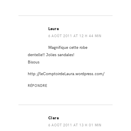
Laura
6 AOÛT 2011 AT 12 H 44 MIN
Magnifique cette robe
dentelle!! Jolies sandales!
Bisous
http://leComptoirdeLaura.wordpress.com/
RÉPONDRE
Clara
6 AOÛT 2011 AT 13 H 01 MIN