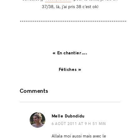
37/38, là, j’ai pris 38 c’est ok)
*********************************************************
« En chantier….
Fétiches »
Reader
Comments
Interactions
Melle Dubndidu
6 AOÛT 2011 AT 9 H 51 MIN
Allala moi aussi mais avec le