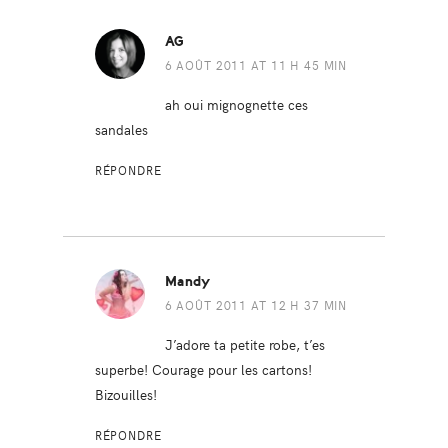
AG
6 AOÛT 2011 AT 11 H 45 MIN
ah oui mignognette ces
sandales
RÉPONDRE
Mandy
6 AOÛT 2011 AT 12 H 37 MIN
J’adore ta petite robe, t’es
superbe! Courage pour les cartons!
Bizouilles!
RÉPONDRE