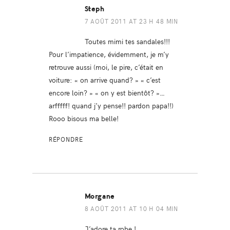
Steph
7 AOÛT 2011 AT 23 H 48 MIN
Toutes mimi tes sandales!!!
Pour l’impatience, évidemment, je m’y
retrouve aussi (moi, le pire, c’était en
voiture: « on arrive quand? » « c’est
encore loin? » « on y est bientôt? »…
arfffff! quand j’y pense!! pardon papa!!)
Rooo bisous ma belle!
RÉPONDRE
Morgane
8 AOÛT 2011 AT 10 H 04 MIN
J’adore ta robe !