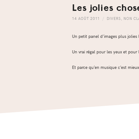
Les jolies chos
14 AOÛT 2011
DIVERS
,
NON CL
Un petit panel d’images plus jolies 
Un vrai régal pour les yeux et pour 
Et parce qu’en musique c’est mieu