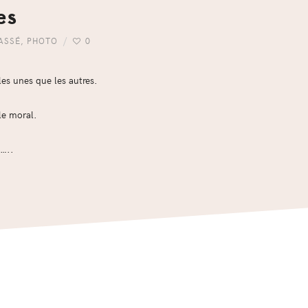
es
ASSÉ
,
PHOTO
0
les unes que les autres.
le moral.
x…..