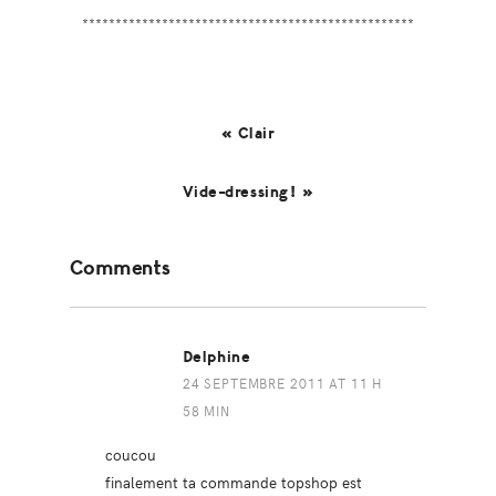
**************************************************
« Clair
Vide-dressing! »
Reader
Comments
Interactions
Delphine
24 SEPTEMBRE 2011 AT 11 H
58 MIN
coucou
finalement ta commande topshop est