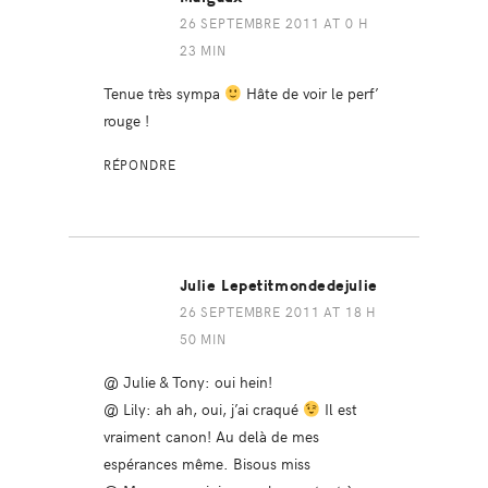
26 SEPTEMBRE 2011 AT 0 H
23 MIN
Tenue très sympa
Hâte de voir le perf’
rouge !
RÉPONDRE
Julie Lepetitmondedejulie
26 SEPTEMBRE 2011 AT 18 H
50 MIN
@ Julie & Tony: oui hein!
@ Lily: ah ah, oui, j’ai craqué
Il est
vraiment canon! Au delà de mes
espérances même. Bisous miss