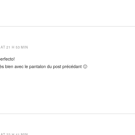
AT 21 H 53 MIN
erfecto!
 très bien avec le pantalon du post précédant 🙂
AT 22 H 41 MIN