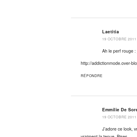
Laetitia
19 OCTOBRE 2011 
Ah le perf rouge 
http://addictionmode.over-bl
RÉPONDRE
Emmilie De Sor
19 OCTOBRE 2011 
J’adore ce look, v
vraiment la tenue. Bises.