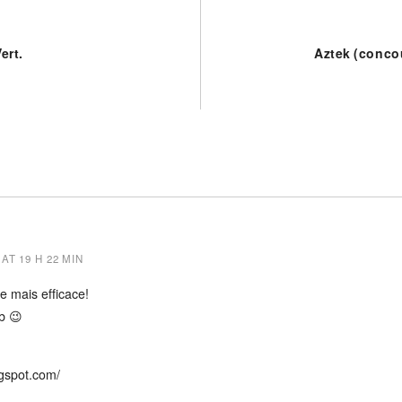
Vert.
Aztek (concou
AT 19 H 22 MIN
le mais efficace!
b 😉
ogspot.com/