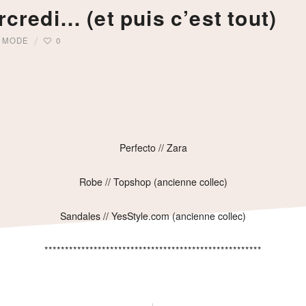
credi… (et puis c’est tout)
,
MODE
0
Perfecto // Zara
Robe // Topshop (ancienne collec)
Sandales // YesStyle.com (ancienne collec)
*****************************************************