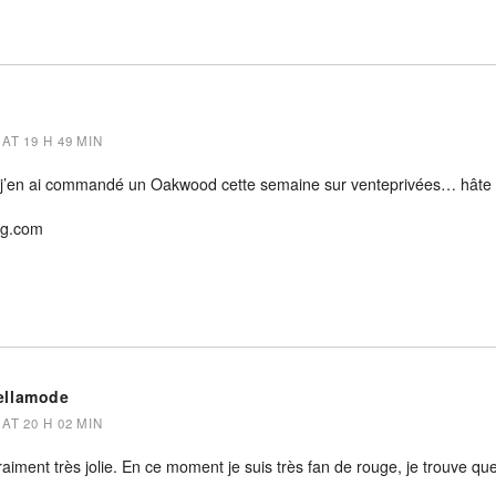
AT 19 H 49 MIN
: j’en ai commandé un Oakwood cette semaine sur venteprivées… hâte d
og.com
ellamode
AT 20 H 02 MIN
raiment très jolie. En ce moment je suis très fan de rouge, je trouve qu