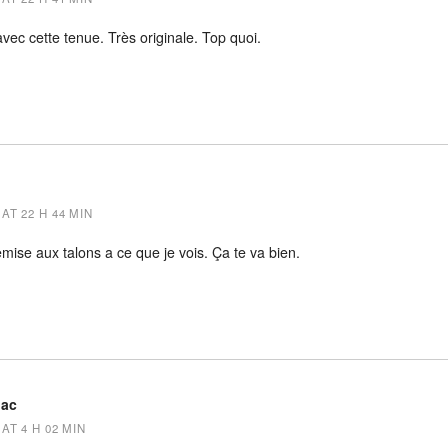
vec cette tenue. Très originale. Top quoi.
AT 22 H 44 MIN
emise aux talons a ce que je vois. Ça te va bien.
lac
AT 4 H 02 MIN