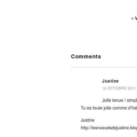
« 
Reader
Comments
Interactions
Justine
19 OCTOBRE 2011 
Jolie tenue ! simp
Tu es toute jolie comme d’ha
Justine
http://lesnoeudsdejustine.bl