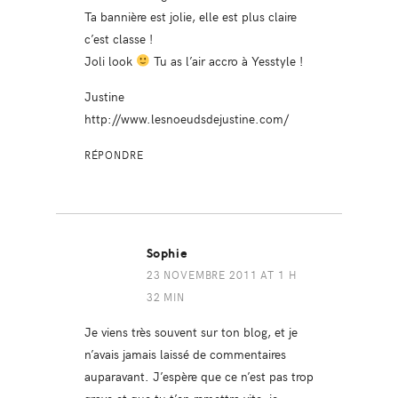
Ta bannière est jolie, elle est plus claire
c’est classe !
Joli look
Tu as l’air accro à Yesstyle !
Justine
http://www.lesnoeudsdejustine.com/
RÉPONDRE
Sophie
23 NOVEMBRE 2011 AT 1 H
32 MIN
Je viens très souvent sur ton blog, et je
n’avais jamais laissé de commentaires
auparavant. J’espère que ce n’est pas trop
grave et que tu t’en remettra vite, je