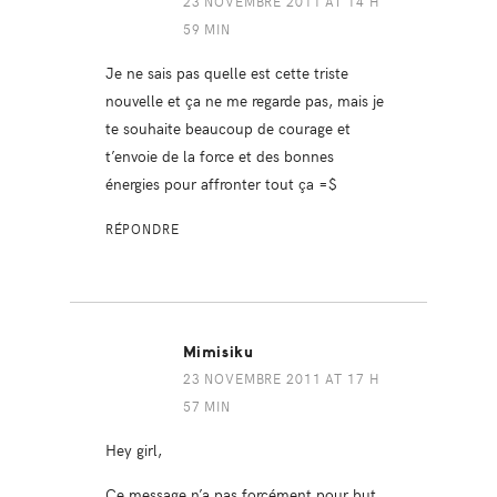
23 NOVEMBRE 2011 AT 14 H
59 MIN
Je ne sais pas quelle est cette triste
nouvelle et ça ne me regarde pas, mais je
te souhaite beaucoup de courage et
t’envoie de la force et des bonnes
énergies pour affronter tout ça =$
RÉPONDRE
Mimisiku
23 NOVEMBRE 2011 AT 17 H
57 MIN
Hey girl,
Ce message n’a pas forcément pour but