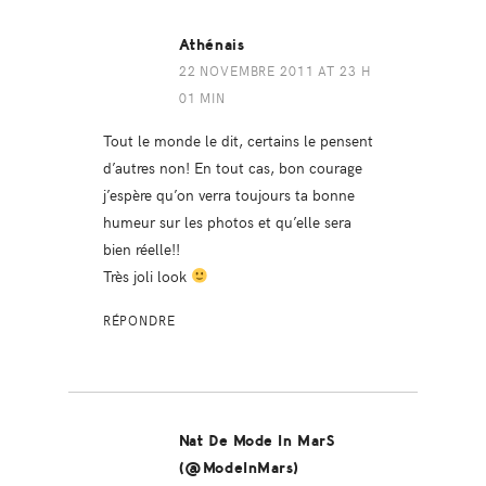
Athénais
22 NOVEMBRE 2011 AT 23 H
01 MIN
Tout le monde le dit, certains le pensent
d’autres non! En tout cas, bon courage
j’espère qu’on verra toujours ta bonne
humeur sur les photos et qu’elle sera
bien réelle!!
Très joli look
RÉPONDRE
Nat De Mode In MarS
(@ModeInMars)