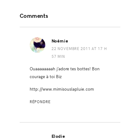
Reader
Comments
Interactions
Noémie
22 NOVEMBRE 2011 AT 17 H
57 MIN
Ouaaaaaaaah j’adore tes bottes! Bon
courage à toi Biz
http://www.mimisouslapluie.com
RÉPONDRE
Elodie