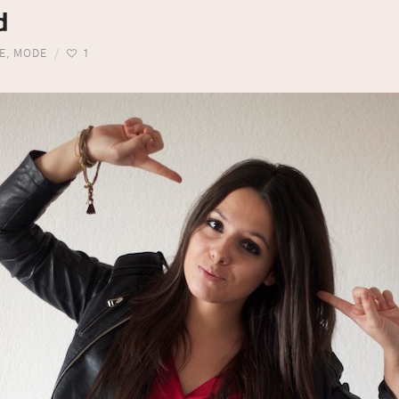
d
E
,
MODE
1