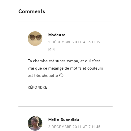
Reader
Comments
Interactions
Modeuse
2 DÉCEMBRE 2011 AT 6 H 19
MIN
Ta chemise est super sympa, et oui c’est
vrai que ce mélange de motifs et couleurs
est très chouette 🙂
RÉPONDRE
Melle Dubndidu
2 DÉCEMBRE 2011 AT 7 H 45