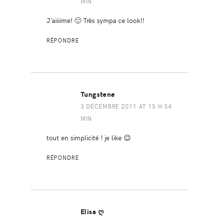
MIN
J’aiiiime! 🙂 Très sympa ce look!!
RÉPONDRE
Tungstene
3 DÉCEMBRE 2011 AT 15 H 54
MIN
tout en simplicité ! je like 😉
RÉPONDRE
Elisa Ღ