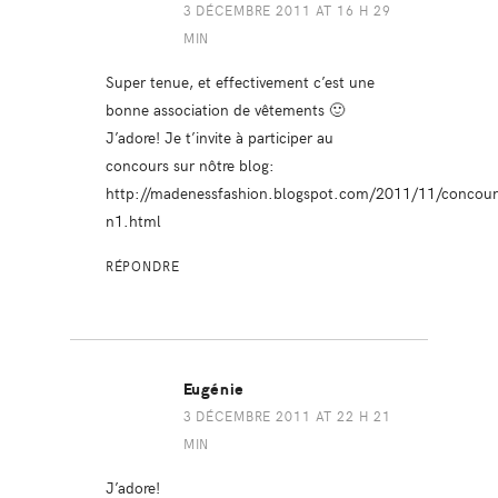
3 DÉCEMBRE 2011 AT 16 H 29
MIN
Super tenue, et effectivement c’est une
bonne association de vêtements 🙂
J’adore! Je t’invite à participer au
concours sur nôtre blog:
http://madenessfashion.blogspot.com/2011/11/concour
n1.html
RÉPONDRE
Eugénie
3 DÉCEMBRE 2011 AT 22 H 21
MIN
J’adore!