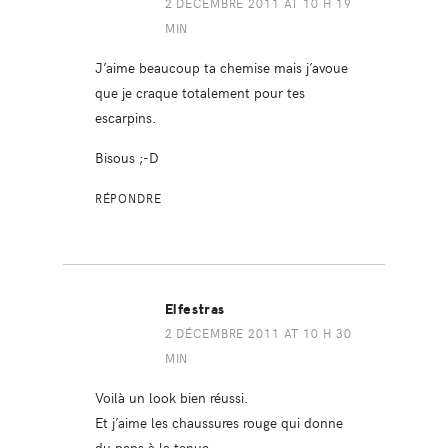
2 DÉCEMBRE 2011 AT 10 H 19
MIN
J’aime beaucoup ta chemise mais j’avoue
que je craque totalement pour tes
escarpins.
Bisous ;-D
RÉPONDRE
Elfestras
2 DÉCEMBRE 2011 AT 10 H 30
MIN
Voilà un look bien réussi.
Et j’aime les chaussures rouge qui donne
du peps à la tenue.