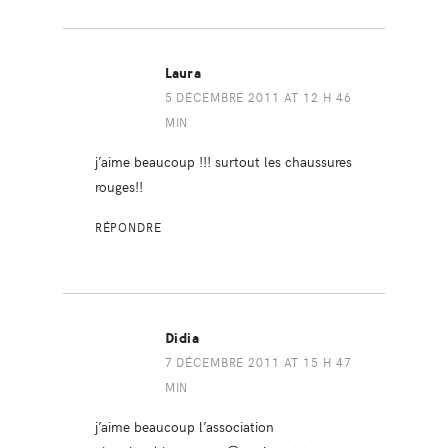
Laura
5 DÉCEMBRE 2011 AT 12 H 46
MIN
j’aime beaucoup !!! surtout les chaussures
rouges!!
RÉPONDRE
Didia
7 DÉCEMBRE 2011 AT 15 H 47
MIN
j’aime beaucoup l’association