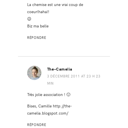
La chemise est une vrai coup de
coeur(haha)!
😉
Biz ma belle
RÉPONDRE
The-Camelia
3 DÉCEMBRE 2011 AT 23 H 23
MIN
Très jolie association ! 🙂
Bises, Camille
http://the-
camelia.blogspot.com/
RÉPONDRE