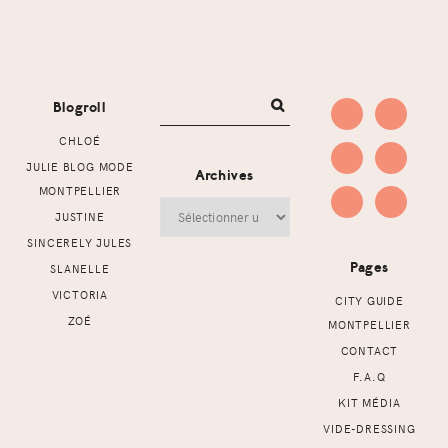
Footer
Blogroll
CHLOÉ
JULIE BLOG MODE
Archives
MONTPELLIER
Archives
JUSTINE
SINCERELY JULES
Pages
SLANELLE
VICTORIA
CITY GUIDE
ZOÉ
MONTPELLIER
CONTACT
F.A.Q
KIT MÉDIA
VIDE-DRESSING