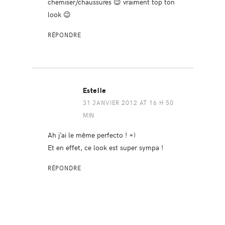
chemiser/chaussures 😉 vraiment top ton
look 😉
RÉPONDRE
Estelle
31 JANVIER 2012 AT 16 H 50
MIN
Ah j’ai le même perfecto ! =)
Et en effet, ce look est super sympa !
RÉPONDRE