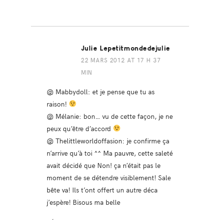
Julie Lepetitmondedejulie
22 MARS 2012 AT 17 H 37
MIN
@ Mabbydoll: et je pense que tu as
raison!
@ Mélanie: bon… vu de cette façon, je ne
peux qu’être d’accord
@ Thelittleworldoffasion: je confirme ça
n’arrive qu’à toi ^^ Ma pauvre, cette saleté
avait décidé que Non! ça n’était pas le
moment de se détendre visiblement! Sale
bête va! Ils t’ont offert un autre déca
j’espère! Bisous ma belle