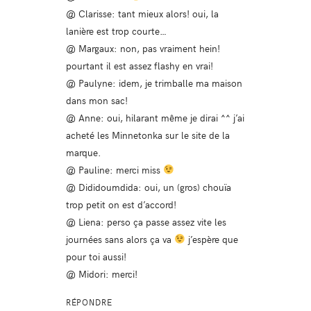
@ Clarisse: tant mieux alors! oui, la
lanière est trop courte…
@ Margaux: non, pas vraiment hein!
pourtant il est assez flashy en vrai!
@ Paulyne: idem, je trimballe ma maison
dans mon sac!
@ Anne: oui, hilarant même je dirai ^^ j’ai
acheté les Minnetonka sur le site de la
marque.
@ Pauline: merci miss
@ Dididoumdida: oui, un (gros) chouïa
trop petit on est d’accord!
@ Liena: perso ça passe assez vite les
journées sans alors ça va
j’espère que
pour toi aussi!
@ Midori: merci!
RÉPONDRE