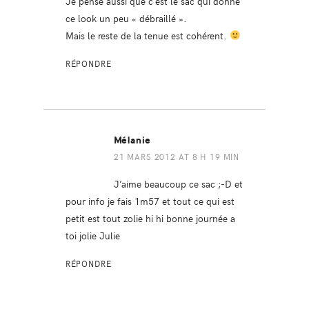
Je pense aussi que c’est le sac qui donne
ce look un peu « débraillé ».
Mais le reste de la tenue est cohérent.
RÉPONDRE
Mélanie
21 MARS 2012 AT 8 H 19 MIN
J’aime beaucoup ce sac ;-D et
pour info je fais 1m57 et tout ce qui est
petit est tout zolie hi hi bonne journée a
toi jolie Julie
RÉPONDRE