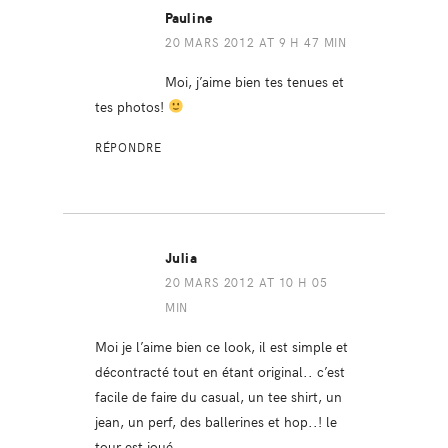
Pauline
20 MARS 2012 AT 9 H 47 MIN
Moi, j’aime bien tes tenues et
tes photos!
RÉPONDRE
Julia
20 MARS 2012 AT 10 H 05
MIN
Moi je l’aime bien ce look, il est simple et
décontracté tout en étant original.. c’est
facile de faire du casual, un tee shirt, un
jean, un perf, des ballerines et hop..! le
tour est joué..