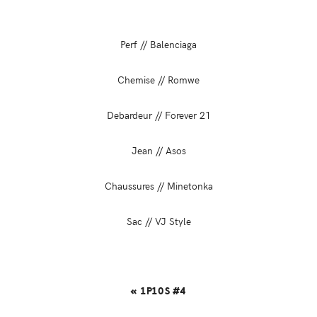
Perf // Balenciaga
Chemise // Romwe
Debardeur // Forever 21
Jean // Asos
Chaussures // Minetonka
Sac // VJ Style
« 1P10S #4