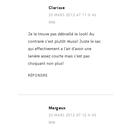
Clarisse
20 MARS 2012 AT 11 H 46
MIN
Je le trouve pas débraillé le look! Au
contraire c’est plutôt réussi! Juste le sac
qui effectivement a l’air d’avoir une
lanière assez courte mais c’est pas
choquant non plus!
RÉPONDRE
Margaux
20 MARS 2012 AT 12 H 45
MIN