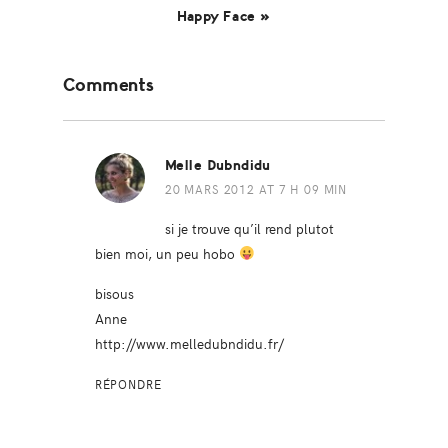
Happy Face »
Reader
Comments
Interactions
Melle Dubndidu
20 MARS 2012 AT 7 H 09 MIN
si je trouve qu’il rend plutot
bien moi, un peu hobo
bisous
Anne
http://www.melledubndidu.fr/
RÉPONDRE