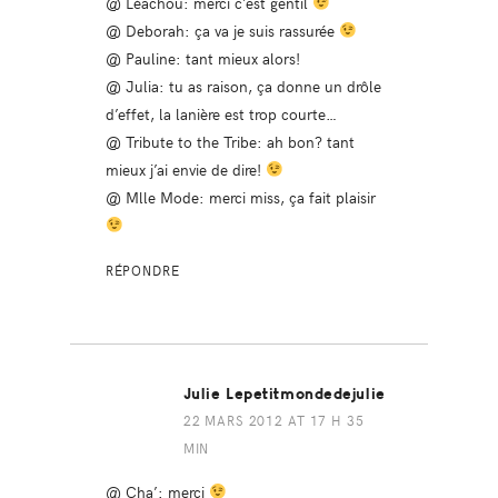
@ Léachou: merci c’est gentil
@ Deborah: ça va je suis rassurée
@ Pauline: tant mieux alors!
@ Julia: tu as raison, ça donne un drôle
d’effet, la lanière est trop courte…
@ Tribute to the Tribe: ah bon? tant
mieux j’ai envie de dire!
@ Mlle Mode: merci miss, ça fait plaisir
RÉPONDRE
Julie Lepetitmondedejulie
22 MARS 2012 AT 17 H 35
MIN
@ Cha’: merci