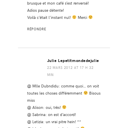
brusque et mon café s’est renversé!
Adios pause détente!
Voilà c’était l’instant nul!
Merci
RÉPONDRE
Julie Lepetitmondedejulie
22 MARS 2012 AT 17 H 32
MIN
@ Mlle Dubndidu: comme quoi… on voit
toutes les choses différemment
Bisous
miss
@ Alison: oui, très!
@ Sabrina: on est d’accord!
@ Letizia: un vrai pitre hein! ^^