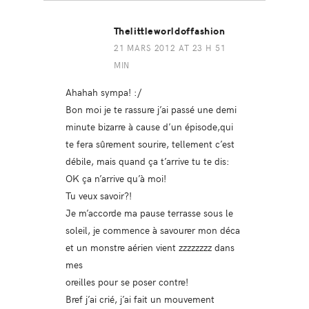
Thelittleworldoffashion
21 MARS 2012 AT 23 H 51
MIN
Ahahah sympa! :/
Bon moi je te rassure j’ai passé une demi
minute bizarre à cause d’un épisode,qui
te fera sûrement sourire, tellement c’est
débile, mais quand ça t’arrive tu te dis:
OK ça n’arrive qu’à moi!
Tu veux savoir?!
Je m’accorde ma pause terrasse sous le
soleil, je commence à savourer mon déca
et un monstre aérien vient zzzzzzzz dans
mes
oreilles pour se poser contre!
Bref j’ai crié, j’ai fait un mouvement