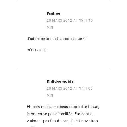
Pauline
20 MARS 2012 AT 15 H 10
MIN
J’adore ce look et la sac claque :)!
RÉPONDRE
Dididoumdida
20 MARS 2012 AT 17 H 03
MIN
Eh bien moi j’aime beaucoup cette tenue,
je ne trouve pas débraillée! Par contre,
vraiment pas fan du sac, je le trouve trop