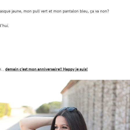
sque jaune, mon pull vert et mon pantalon bleu, ça va non?
d’hui.
n..
demain c’est mon anniversaire!! Happy je suis!