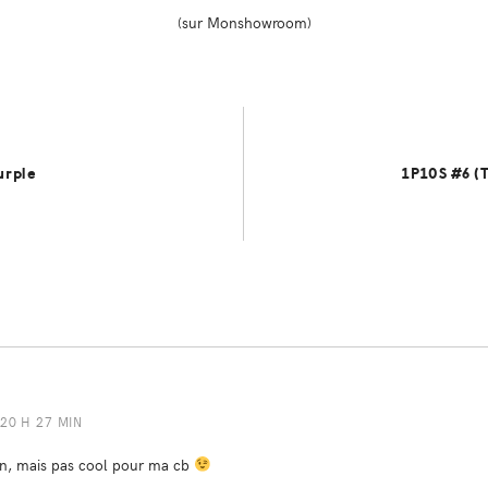
(sur Monshowroom)
urple
1P10S #6 (
 20 H 27 MIN
tion, mais pas cool pour ma cb