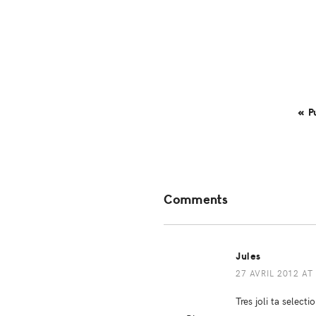
« P
Reader
Comments
Interactions
Jules
27 AVRIL 2012 AT
Tres joli ta selec