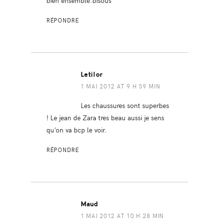
bien ensemble.bisous
RÉPONDRE
Letilor
1 MAI 2012 AT 9 H 59 MIN
Les chaussures sont superbes
! Le jean de Zara tres beau aussi je sens
qu’on va bcp le voir.
RÉPONDRE
Maud
1 MAI 2012 AT 10 H 28 MIN