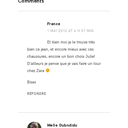
Comments
Interactions
France
1 MAI 2012 AT 6 H 57 MIN
Et bien moi je le trouve très
bien ce jean, et encore mieux avec ces
chaussures, encore un bon choix Julie!
D’ailleurs je pense que je vais faire un tour
chez Zara
Bises
RÉPONDRE
Melle Dubndidu