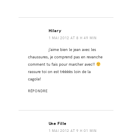
Hilary
1 MAI 2012 AT 8 H 49 MIN
j’aime bien le jean avec les
chaussures, je comprend pas en revanche
comment tu fais pour marcher avec!!
rassure toi on est trèèèès loin de la
cagole!
RÉPONDRE
Une Fille
1 MAI 2012 AT 9 H 01 MIN