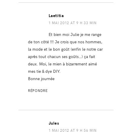
Laetitia
1 MAI 2012 AT 9 H 33 MIN
Et bien moi Julie je me range
de ton côté !!! Je crois que nos hommes,
la mode et le bon goût (enfin le notre car
après tout chacun ses goûts…) ça fait
deux. Moi, le mien à bizarrement aimé
mes tie & dye DIY.
Bonne journée
RÉPONDRE
Jules
1 MAI 2012 AT 9 H 56 MIN