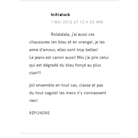
Initialscb
1 MAI 2012 AT 12 H 02 MIN
Rolalalala, j’ai aussi ces
chaussures (en bleu et en orange), je les
aime d’amour, elles sont trop belles!
Le jeans est canon aussi! Moi j’ai pris celui
qui est dégradé du bleu fonçé au plus
clair!!!
joli ensemble en tout cas, classe et pas
du tout cagole! les mecs n’y connaissent
rien!
RÉPONDRE