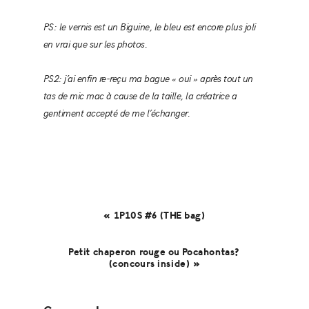
PS: le vernis est un Biguine, le bleu est encore plus joli
en vrai que sur les photos.
PS2: j’ai enfin re-reçu ma bague « oui » après tout un
tas de mic mac à cause de la taille, la créatrice a
gentiment accepté de me l’échanger.
« 1P10S #6 (THE bag)
Petit chaperon rouge ou Pocahontas?
(concours inside) »
Reader