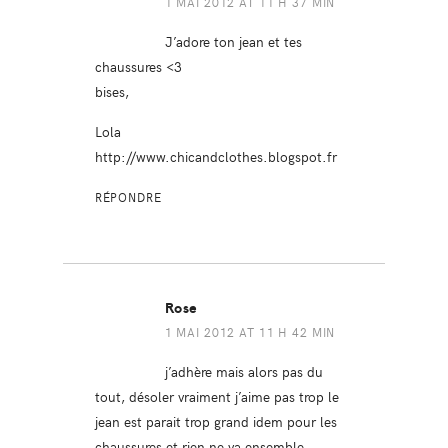
1 MAI 2012 AT 11 H 37 MIN
J’adore ton jean et tes
chaussures <3
bises,
Lola
http://www.chicandclothes.blogspot.fr
RÉPONDRE
Rose
1 MAI 2012 AT 11 H 42 MIN
j’adhère mais alors pas du
tout, désoler vraiment j’aime pas trop le
jean est parait trop grand idem pour les
chaussures et rien ne va ensemble