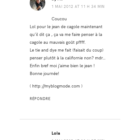
1 MAI 2012 AT 11 H 34 MIN
Coucou
Lol pour le jean de cagole maintenant
qu’il dit ça , ça va me faire penser à la
cagole au mauvais goût pffff.
Le tie and dye me fait (faisait du coup)
penser plutôt à la californie non? mdr…
Enfin bref moi j’aime bien le jean !
Bonne journée!
(
http://myblogmode.com
)
RÉPONDRE
Lola