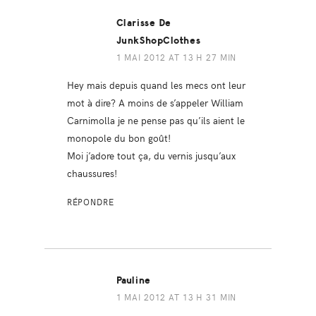
Clarisse De
JunkShopClothes
1 MAI 2012 AT 13 H 27 MIN
Hey mais depuis quand les mecs ont leur
mot à dire? A moins de s’appeler William
Carnimolla je ne pense pas qu’ils aient le
monopole du bon goût!
Moi j’adore tout ça, du vernis jusqu’aux
chaussures!
RÉPONDRE
Pauline
1 MAI 2012 AT 13 H 31 MIN