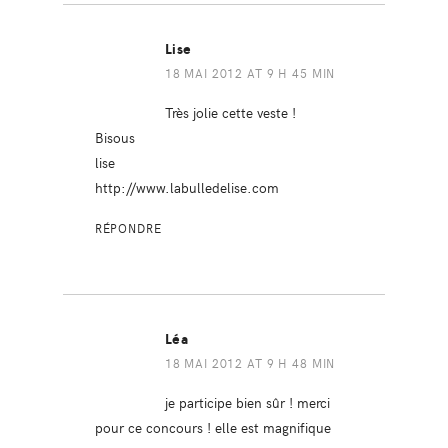
Lise
18 MAI 2012 AT 9 H 45 MIN
Très jolie cette veste !
Bisous
lise
http://www.labulledelise.com
RÉPONDRE
Léa
18 MAI 2012 AT 9 H 48 MIN
je participe bien sûr ! merci
pour ce concours ! elle est magnifique