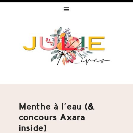
Skip
Skip
Skip
to
to
to
primary
content
footer
navigation
Menthe à l’eau (&
concours Axara
inside)