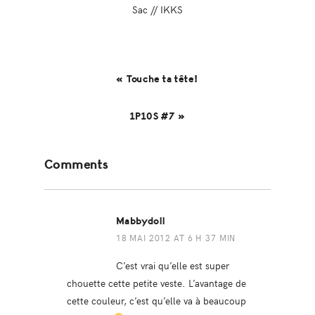
Sac // IKKS
« Touche ta tête!
1P10S #7 »
Reader
Comments
Interactions
Mabbydoll
18 MAI 2012 AT 6 H 37 MIN
C’est vrai qu’elle est super
chouette cette petite veste. L’avantage de
cette couleur, c’est qu’elle va à beaucoup