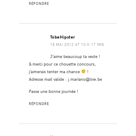
RÉPONDRE
TobeHipster
18 MAI 2012 AT 10 H 17 MIN
J’aime beaucoup ta veste !
& merci pour ce chouette concours,
j’aimerais tenter ma chance
!
Adresse mail valide :
j.mariano@live.be
Passe une bonne journée !
RÉPONDRE