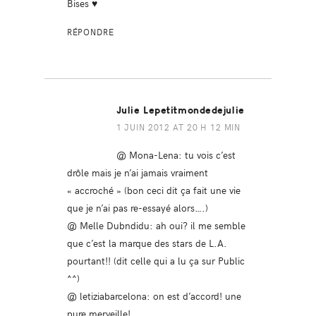
Bises ♥
RÉPONDRE
Julie Lepetitmondedejulie
1 JUIN 2012 AT 20 H 12 MIN
@ Mona-Lena: tu vois c’est
drôle mais je n’ai jamais vraiment
« accroché » (bon ceci dit ça fait une vie
que je n’ai pas re-essayé alors….)
@ Melle Dubndidu: ah oui? il me semble
que c’est la marque des stars de L.A.
pourtant!! (dit celle qui a lu ça sur Public
^^)
@ letiziabarcelona: on est d’accord! une
pure merveille!