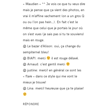
« Maudien » ^^ Je vois ce que tu veux dire
mais je pense que ça vient des photos, en
vrai il m’affine vachement (on a un gros Q
ou ou l’on pas hein…). En fait c’est le
même que celui que je portais le jour où
on s’est vues (je sais pas si tu te souviens)
mais en rouge.
@ Le bazar d’Alison: oui, ça change du
sempiternel bleu!
@ BIAPI: merci
il est rouge délavé.
@ Arnaud: c’est gentil merci
@ justine: merci! en général ce sont les
« flare » dans ce style qui me vont le
mieux je trouve!
@ Lina: merci! heureuse que ça te plaise!
RÉPONDRE