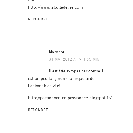
http://www.labulledelise.com
RÉPONDRE
Nororre
31 MAI 2012 AT 9 H 55 MIN
il est très sympas par contre il
est un peu long non? tu risquerai de
l’abîmer bien vite!
http://passionnanteetpassionnee.blogspot.fr/
RÉPONDRE