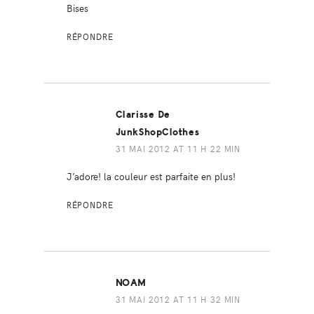
Bises
RÉPONDRE
Clarisse De
JunkShopClothes
31 MAI 2012 AT 11 H 22 MIN
J’adore! la couleur est parfaite en plus!
RÉPONDRE
NOAM
31 MAI 2012 AT 11 H 32 MIN