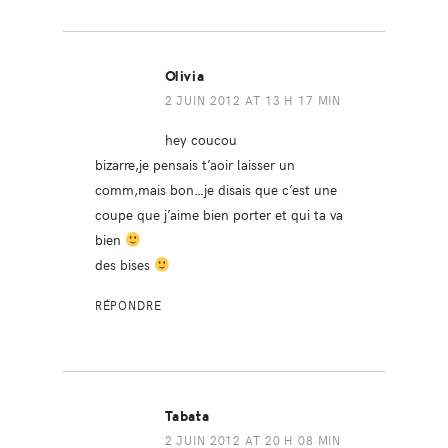
Olivia
2 JUIN 2012 AT 13 H 17 MIN
hey coucou
bizarre,je pensais t’aoir laisser un
comm,mais bon…je disais que c’est une
coupe que j’aime bien porter et qui ta va
bien
des bises
RÉPONDRE
Tabata
2 JUIN 2012 AT 20 H 08 MIN