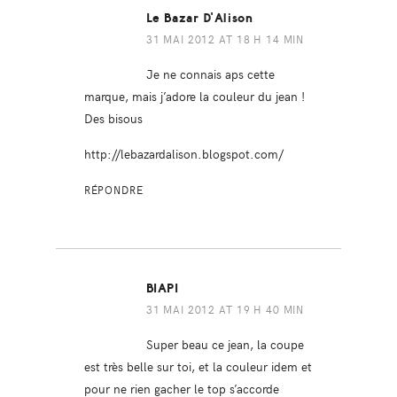
Le Bazar D'Alison
31 MAI 2012 AT 18 H 14 MIN
Je ne connais aps cette
marque, mais j’adore la couleur du jean !
Des bisous
http://lebazardalison.blogspot.com/
RÉPONDRE
BIAPI
31 MAI 2012 AT 19 H 40 MIN
Super beau ce jean, la coupe
est très belle sur toi, et la couleur idem et
pour ne rien gacher le top s’accorde