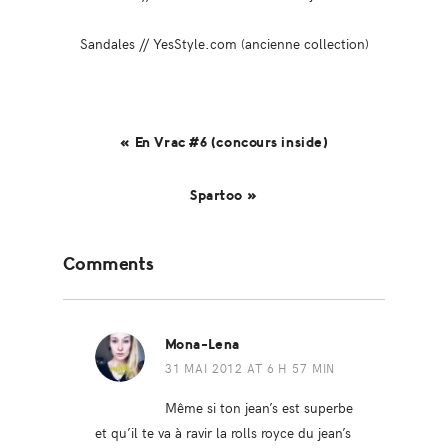
Sandales // YesStyle.com (ancienne collection)
« En Vrac #6 (concours inside)
Spartoo »
Reader
Comments
Interactions
Mona-Lena
31 MAI 2012 AT 6 H 57 MIN
Même si ton jean’s est superbe
et qu’il te va à ravir la rolls royce du jean’s