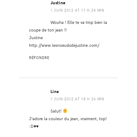
Justine
1 JUIN 2012 AT 11 H 24 MIN
Wouha ! Elle te va trop bien la
coupe de ton jean !!
Justine
http://www.lesnoeudsdejustine.com/
RÉPONDRE
Lina
1 JUIN 2012 AT 18 H 36 MIN
Salut!
J’adore la couleur du jean, vraiment, top!
:D♥♥