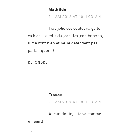
Mathilde
31 MAI 2012 AT 10 H 03 MIN
Trop jolie ces couleurs, ça te
va bien. La rolls du jean, les jean bonobo,
il me vont bien et ne se détendent pas,
parfait quoi =)
RÉPONDRE
France
31 MAI 2012 AT 10 H 53 MIN
Aucun doute, il te va comme
un gant!