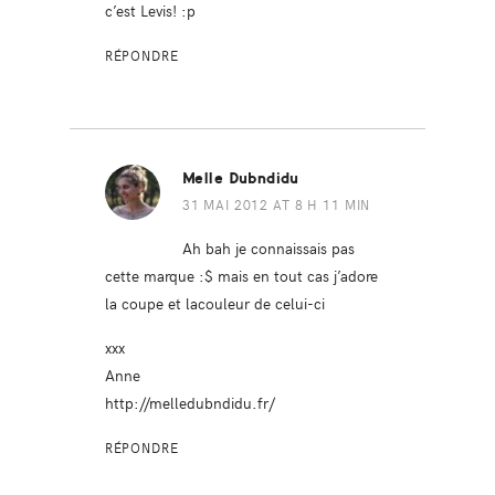
c’est Levis! :p
RÉPONDRE
Melle Dubndidu
31 MAI 2012 AT 8 H 11 MIN
Ah bah je connaissais pas
cette marque :$ mais en tout cas j’adore
la coupe et lacouleur de celui-ci
xxx
Anne
http://melledubndidu.fr/
RÉPONDRE