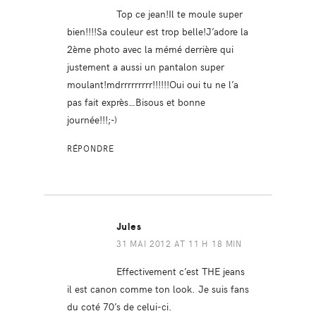
Top ce jean!Il te moule super
bien!!!!Sa couleur est trop belle!J’adore la
2ème photo avec la mémé derrière qui
justement a aussi un pantalon super
moulant!mdrrrrrrrrr!!!!!!Oui oui tu ne l’a
pas fait exprès…Bisous et bonne
journée!!!;-)
RÉPONDRE
Jules
31 MAI 2012 AT 11 H 18 MIN
Effectivement c’est THE jeans
il est canon comme ton look. Je suis fans
du coté 70’s de celui-ci.