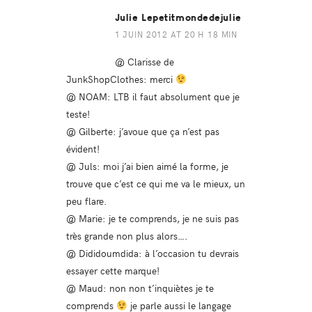
Julie Lepetitmondedejulie
1 JUIN 2012 AT 20 H 18 MIN
@ Clarisse de
JunkShopClothes: merci
@ NOAM: LTB il faut absolument que je
teste!
@ Gilberte: j’avoue que ça n’est pas
évident!
@ Juls: moi j’ai bien aimé la forme, je
trouve que c’est ce qui me va le mieux, un
peu flare.
@ Marie: je te comprends, je ne suis pas
très grande non plus alors….
@ Dididoumdida: à l’occasion tu devrais
essayer cette marque!
@ Maud: non non t’inquiètes je te
comprends
je parle aussi le langage