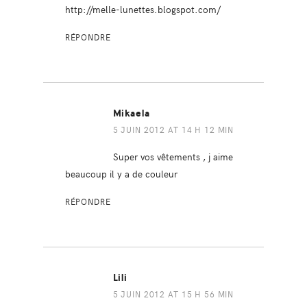
http://melle-lunettes.blogspot.com/
RÉPONDRE
Mikaela
5 JUIN 2012 AT 14 H 12 MIN
Super vos vêtements , j aime
beaucoup il y a de couleur
RÉPONDRE
Lili
5 JUIN 2012 AT 15 H 56 MIN