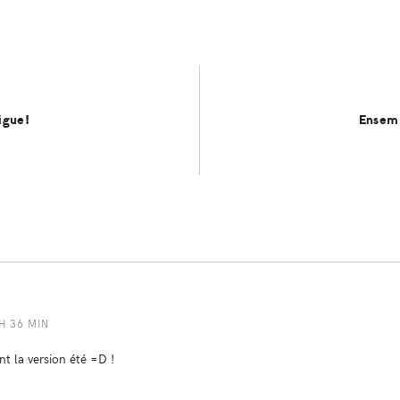
igue!
Ensem
 H 36 MIN
nt la version été =D !