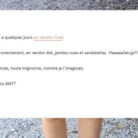
 y a quelques jours
en version hiver
.
 correctement, en version été, jambes nues et sandalettes. Haaaaalleluja!!!
ances, toute mignonne, comme je l’imaginais.
 ou été??