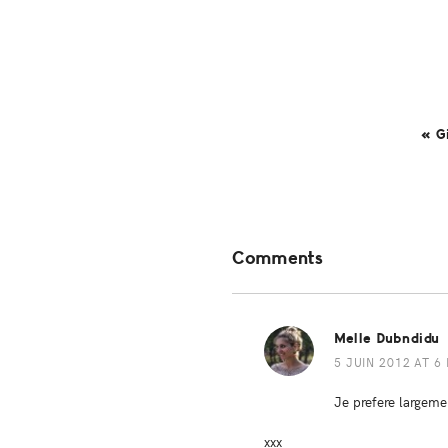
« G
Reader
Comments
Interactions
Melle Dubndidu
5 JUIN 2012 AT 6
Je prefere largeme
xxx