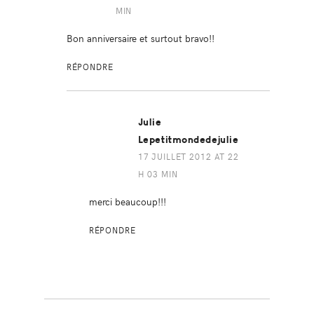
MIN
Bon anniversaire et surtout bravo!!
RÉPONDRE
Julie
Lepetitmondedejulie
17 JUILLET 2012 AT 22
H 03 MIN
merci beaucoup!!!
RÉPONDRE