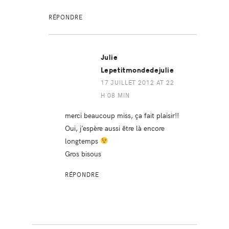
RÉPONDRE
Julie
Lepetitmondedejulie
17 JUILLET 2012 AT 22
H 08 MIN
merci beaucoup miss, ça fait plaisir!!
Oui, j’espère aussi être là encore
longtemps
Gros bisous
RÉPONDRE