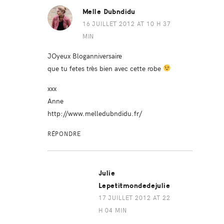
Melle Dubndidu
16 JUILLET 2012 AT 10 H 37
MIN
JOyeux Bloganniversaire
que tu fetes très bien avec cette robe
xxx
Anne
http://www.melledubndidu.fr/
RÉPONDRE
Julie
Lepetitmondedejulie
17 JUILLET 2012 AT 22
H 04 MIN