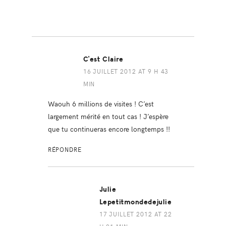
C'est Claire
16 JUILLET 2012 AT 9 H 43
MIN
Waouh 6 millions de visites ! C’est
largement mérité en tout cas ! J’espère
que tu continueras encore longtemps !!
RÉPONDRE
Julie
Lepetitmondedejulie
17 JUILLET 2012 AT 22