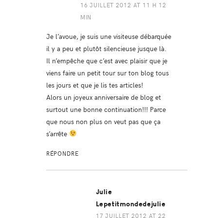
16 JUILLET 2012 AT 11 H 12
MIN
Je l’avoue, je suis une visiteuse débarquée
il y a peu et plutôt silencieuse jusque là.
Il n’empêche que c’est avec plaisir que je
viens faire un petit tour sur ton blog tous
les jours et que je lis tes articles!
Alors un joyeux anniversaire de blog et
surtout une bonne continuation!!! Parce
que nous non plus on veut pas que ça
s’arrête
RÉPONDRE
Julie
Lepetitmondedejulie
17 JUILLET 2012 AT 22