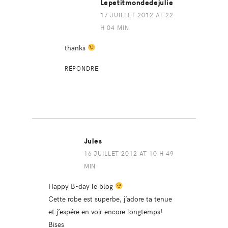
Lepetitmondedejulie
17 JUILLET 2012 AT 22
H 04 MIN
thanks
RÉPONDRE
Jules
16 JUILLET 2012 AT 10 H 49
MIN
Happy B-day le blog
Cette robe est superbe, j’adore ta tenue
et j’espére en voir encore longtemps!
Bises