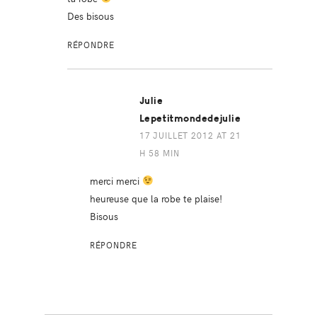
Des bisous
RÉPONDRE
Julie
Lepetitmondedejulie
17 JUILLET 2012 AT 21
H 58 MIN
merci merci
heureuse que la robe te plaise!
Bisous
RÉPONDRE