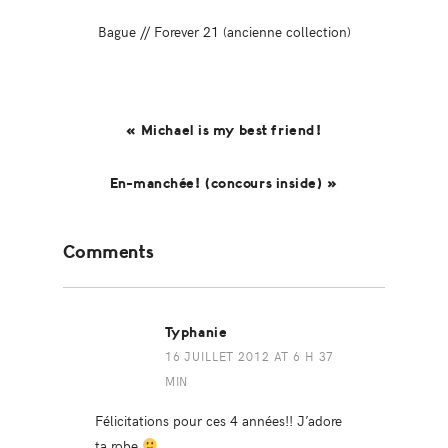
Bague // Forever 21 (ancienne collection)
« Michael is my best friend!
En-manchée! (concours inside) »
Reader
Comments
Interactions
Typhanie
16 JUILLET 2012 AT 6 H 37
MIN
Félicitations pour ces 4 années!! J’adore
ta robe