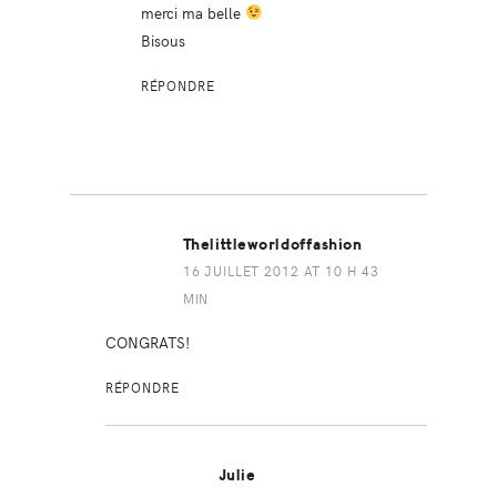
merci ma belle
Bisous
RÉPONDRE
Thelittleworldoffashion
16 JUILLET 2012 AT 10 H 43
MIN
CONGRATS!
RÉPONDRE
Julie