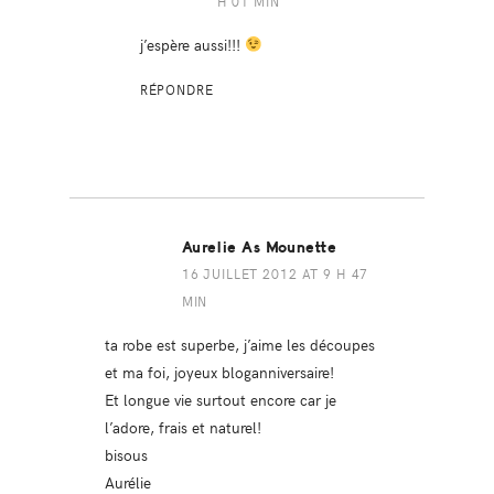
H 01 MIN
j’espère aussi!!!
RÉPONDRE
Aurelie As Mounette
16 JUILLET 2012 AT 9 H 47
MIN
ta robe est superbe, j’aime les découpes
et ma foi, joyeux bloganniversaire!
Et longue vie surtout encore car je
l’adore, frais et naturel!
bisous
Aurélie