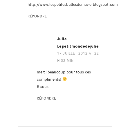
http://www.lespetitesbullesdemavie.blogspot.com
RÉPONDRE
Julie
Lepetitmondedejulie
17 JUILLET 2012 AT 22
H 02 MIN
merci beaucoup pour tous ces
compliments!
Bisous
RÉPONDRE