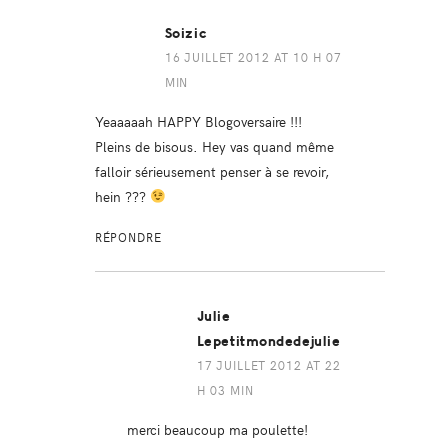
Soizic
16 JUILLET 2012 AT 10 H 07
MIN
Yeaaaaah HAPPY Blogoversaire !!!
Pleins de bisous. Hey vas quand même
falloir sérieusement penser à se revoir,
hein ???
RÉPONDRE
Julie
Lepetitmondedejulie
17 JUILLET 2012 AT 22
H 03 MIN
merci beaucoup ma poulette!