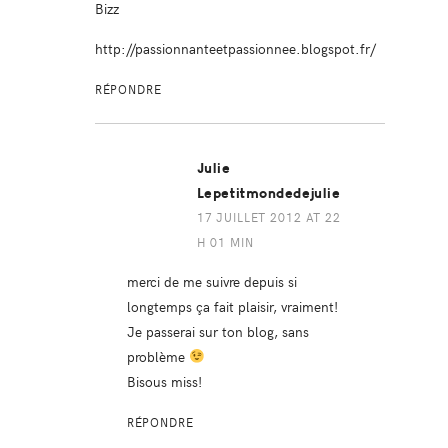
Bizz
http://passionnanteetpassionnee.blogspot.fr/
RÉPONDRE
Julie
Lepetitmondedejulie
17 JUILLET 2012 AT 22
H 01 MIN
merci de me suivre depuis si
longtemps ça fait plaisir, vraiment!
Je passerai sur ton blog, sans
problème
Bisous miss!
RÉPONDRE