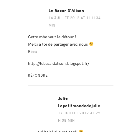
Le Bazar D'Alison
16 JUILLET 2012 AT 11 H 34
MIN
Cette robe vaut le détour !
Merci à toi de partager avec nous
Bises
http://lebazardalison.blogspot.fr/
RÉPONDRE
Julie
Lepetitmondedejulie
17 JUILLET 2012 AT 22
H 08 MIN
oui hein! elle est cool!