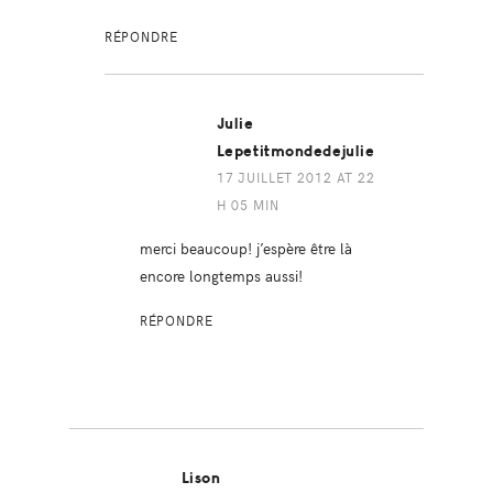
RÉPONDRE
Julie
Lepetitmondedejulie
17 JUILLET 2012 AT 22
H 05 MIN
merci beaucoup! j’espère être là
encore longtemps aussi!
RÉPONDRE
Lison