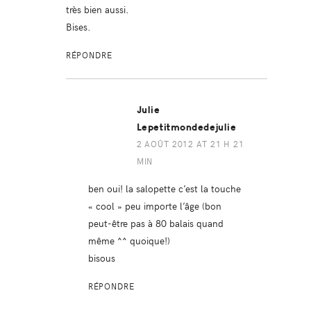
très bien aussi.
Bises.
RÉPONDRE
Julie
Lepetitmondedejulie
2 AOÛT 2012 AT 21 H 21
MIN
ben oui! la salopette c’est la touche
« cool » peu importe l’âge (bon
peut-être pas à 80 balais quand
même ^^ quoique!)
bisous
RÉPONDRE