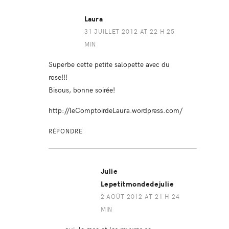
Laura
31 JUILLET 2012 AT 22 H 25
MIN
Superbe cette petite salopette avec du
rose!!!
Bisous, bonne soirée!
http://leComptoirdeLaura.wordpress.com/
RÉPONDRE
Julie
Lepetitmondedejulie
2 AOÛT 2012 AT 21 H 24
MIN
oui, le rose et les rayures se