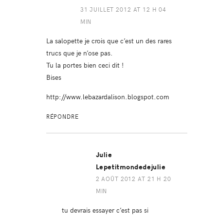
31 JUILLET 2012 AT 12 H 04
MIN
La salopette je crois que c’est un des rares
trucs que je n’ose pas.
Tu la portes bien ceci dit !
Bises
http://www.lebazardalison.blogspot.com
RÉPONDRE
Julie
Lepetitmondedejulie
2 AOÛT 2012 AT 21 H 20
MIN
tu devrais essayer c’est pas si