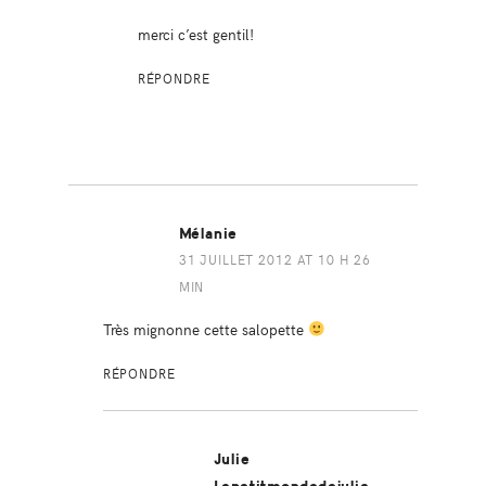
merci c’est gentil!
RÉPONDRE
Mélanie
31 JUILLET 2012 AT 10 H 26
MIN
Très mignonne cette salopette
RÉPONDRE
Julie