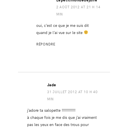
Lepetitmondedejulie
2 AOÛT 2012 AT 21 H 14
MIN
oui, c’est ce que je me suis dit
quand je l’ai vue sur le site
RÉPONDRE
Jade
31 JUILLET 2012 AT 10 H 40
MIN
j’adore ta salopette !!!!!!!!!!!!
à chaque fois je me dis que j’ai vraiment
pas les yeux en face des trous pour