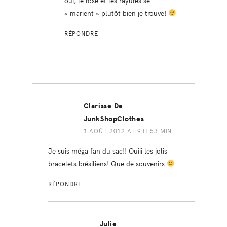
« marient » plutôt bien je trouve!
RÉPONDRE
Clarisse De
JunkShopClothes
1 AOÛT 2012 AT 9 H 53 MIN
Je suis méga fan du sac!! Ouiii les jolis
bracelets brésiliens! Que de souvenirs
RÉPONDRE
Julie