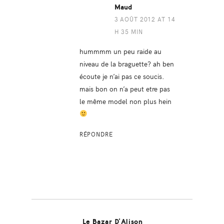
Maud
3 AOÛT 2012 AT 14
H 35 MIN
hummmm un peu raide au
niveau de la braguette? ah ben
écoute je n’ai pas ce soucis.
mais bon on n’a peut etre pas
le même model non plus hein
RÉPONDRE
Le Bazar D'Alison