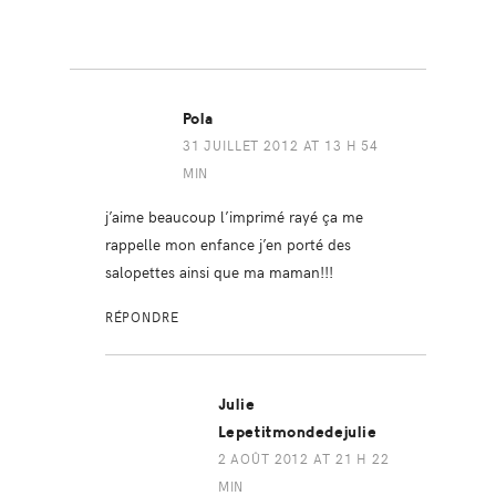
Pola
31 JUILLET 2012 AT 13 H 54
MIN
j’aime beaucoup l’imprimé rayé ça me
rappelle mon enfance j’en porté des
salopettes ainsi que ma maman!!!
RÉPONDRE
Julie
Lepetitmondedejulie
2 AOÛT 2012 AT 21 H 22
MIN