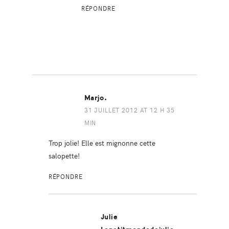
RÉPONDRE
Marjo.
31 JUILLET 2012 AT 12 H 35
MIN
Trop jolie! Elle est mignonne cette
salopette!
RÉPONDRE
Julie