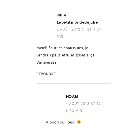
Julie
Lepetitmondedejulie
2 AOÛT 2012 AT 21 H 21
MIN
merci! Pour les chaussures, je
vendrais peut-être les grises si ça
t’intéresse?
RÉPONDRE
NOAM
4 AOÛT 2012 AT 12
H 33 MIN
A priori oui, oui!!