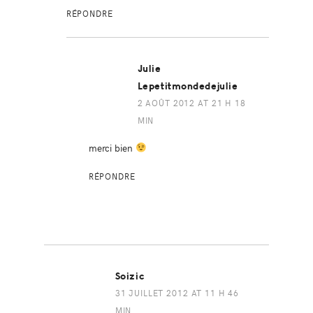
RÉPONDRE
Julie
Lepetitmondedejulie
2 AOÛT 2012 AT 21 H 18
MIN
merci bien
RÉPONDRE
Soizic
31 JUILLET 2012 AT 11 H 46
MIN