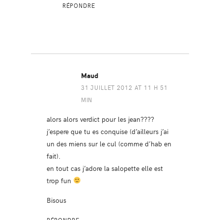
RÉPONDRE
Maud
31 JUILLET 2012 AT 11 H 51
MIN
alors alors verdict pour les jean????
j’espere que tu es conquise (d’ailleurs j’ai
un des miens sur le cul (comme d’hab en
fait).
en tout cas j’adore la salopette elle est
trop fun
Bisous
RÉPONDRE