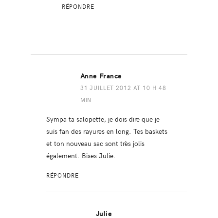
RÉPONDRE
Anne France
31 JUILLET 2012 AT 10 H 48
MIN
Sympa ta salopette, je dois dire que je
suis fan des rayures en long. Tes baskets
et ton nouveau sac sont très jolis
également. Bises Julie.
RÉPONDRE
Julie