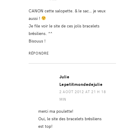
CANON cette salopette. & le sac… je veux
aussi !
Je file voir le site de ces jolis bracelets
brésiliens. ^^
Bisouus !
RÉPONDRE
Julie
Lepetitmondedejulie
2 AOÛT 2012 AT 21 H 18
MIN
merci ma poulette!
Oui, le site des bracelets brésiliens
est top!