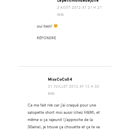
Lepetitmondedejulie
2 AOÛT 2012 AT 21 H 21
MIN
oui hein!
RÉPONDRE
MissCoCo54
31 JUILLET 2012 AT 13 H 30
MIN
Ca me fait rire car j’ai craqué pour une
salopette short moi aussi (chez H&M), et
même si ça rajeunit (j’approche de la
30aine), je trouve ça chouette et ça te va