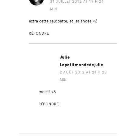
31 JUILLET 2012 AT 19 H 24
MIN
extra cette salopette, et les shoes <3
RÉPONDRE
Julie
Lepetitmondedejulie
2 AOÛT 2012 AT 21 H 23
MIN
merci! <3
RÉPONDRE