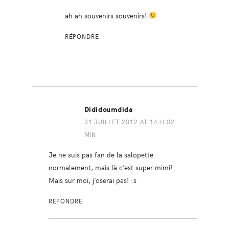
ah ah souvenirs souvenirs!
RÉPONDRE
Dididoumdida
31 JUILLET 2012 AT 14 H 02
MIN
Je ne suis pas fan de la salopette
normalement, mais là c’est super mimi!
Mais sur moi, j’oserai pas! :s
RÉPONDRE