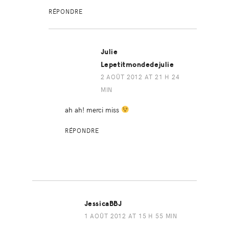
RÉPONDRE
Julie
Lepetitmondedejulie
2 AOÛT 2012 AT 21 H 24
MIN
ah ah! merci miss
RÉPONDRE
JessicaBBJ
1 AOÛT 2012 AT 15 H 55 MIN