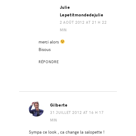
Julie
Lepetitmondedejulie
2 AOÛT 2012 AT 21 H 22
MIN
merci alors
Bisous
RÉPONDRE
Gilberte
31 JUILLET 2012 AT 16 H 17
MIN
Sympa ce look , ca change la salopette !