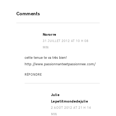
Reader
Comments
Interactions
Nororre
31 JUILLET 2012 AT 10 H 08
MIN
cette tenue te va très bien!
http://www.passionnanteetpassionnee.com/
RÉPONDRE
Julie
Lepetitmondedejulie
2 AOÛT 2012 AT 21 H 14
MIN