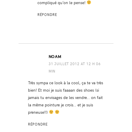
compliqué qu’on le pense!
RÉPONDRE
NOAM
31 JUILLET 2012 AT 12 H 06
MIN
Très sympa ce look à la cool, ça te va très
bien! Et moi je suis faaaan des shoes (si
jamais tu envisages de les vendre.. on fait
la même pointure je crois.. et je suis
preneuse!!)
RÉPONDRE