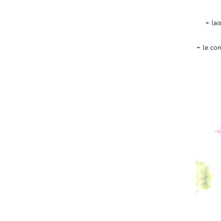
+ lai
+ le con