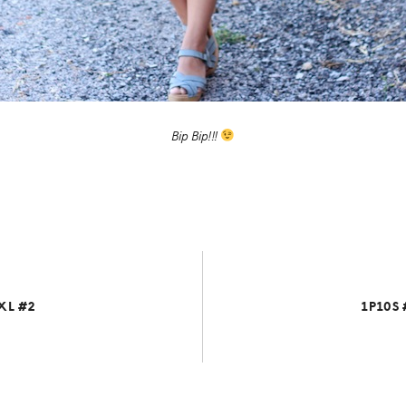
Bip Bip!!!
XL #2
1P10S 