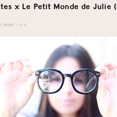
ttes x Le Petit Monde de Julie 
S
,
MODE
0