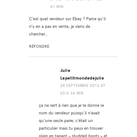
41 MIN
C’est quel vendeur sur Ebay ? Parce qu’il
n’y en a pas en vente, je viens de
chercher…
RÉPONDRE
Julie
Lepetitmondedejulie
28 SEPTEMBRE 2012 AT
20 H 36 MIN
ça ne sert à rien que je te donne le
nom du vendeur puisqu’il n’avait
qu’une seule paire, c’était un
particulier mais tu peux en trouver
plein en tapant « studded boots » et