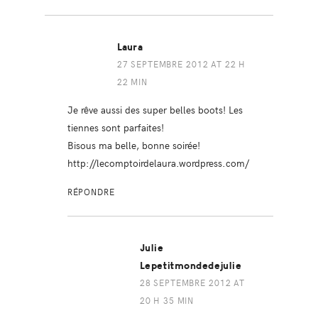
Laura
27 SEPTEMBRE 2012 AT 22 H
22 MIN
Je rêve aussi des super belles boots! Les
tiennes sont parfaites!
Bisous ma belle, bonne soirée!
http://lecomptoirdelaura.wordpress.com/
RÉPONDRE
Julie
Lepetitmondedejulie
28 SEPTEMBRE 2012 AT
20 H 35 MIN