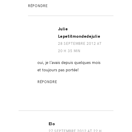
RÉPONDRE
Julie
Lepetitmondedejulie
28 SEPTEMBRE 2012 AT
20 H 35 MIN
oui, je l’avais depuis quelques mois
et toujours pas portée!
RÉPONDRE
Elo
27 SEPTEMBRE 2012 AT 22 H