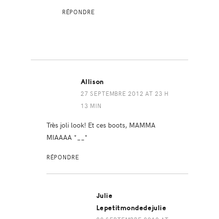
RÉPONDRE
Allison
27 SEPTEMBRE 2012 AT 23 H
13 MIN
Très joli look! Et ces boots, MAMMA
MIAAAA *__*
RÉPONDRE
Julie
Lepetitmondedejulie