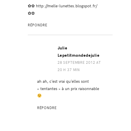
✿✿
http://melle-lunettes.blogspot.fr/
✿✿
RÉPONDRE
Julie
Lepetitmondedejulie
28 SEPTEMBRE 2012 AT
20 H 37 MIN
ah ah, c’est vrai qu’elles sont
« tentantes » à un prix raisonnable
RÉPONDRE