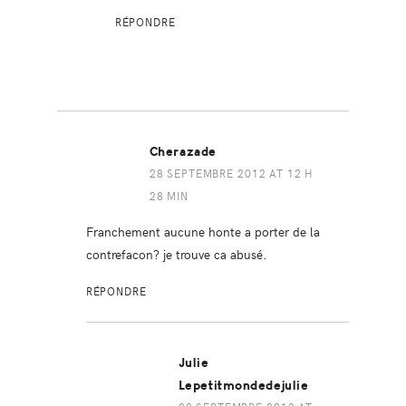
RÉPONDRE
Cherazade
28 SEPTEMBRE 2012 AT 12 H
28 MIN
Franchement aucune honte a porter de la
contrefacon? je trouve ca abusé.
RÉPONDRE
Julie
Lepetitmondedejulie