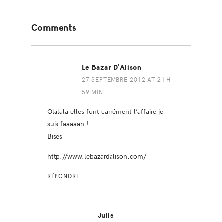
Reader
Comments
Interactions
Le Bazar D'Alison
27 SEPTEMBRE 2012 AT 21 H
59 MIN
Olalala elles font carrément l’affaire je
suis faaaaan !
Bises
http://www.lebazardalison.com/
RÉPONDRE
Julie