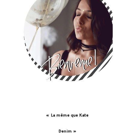
« La même que Kate
Denim »