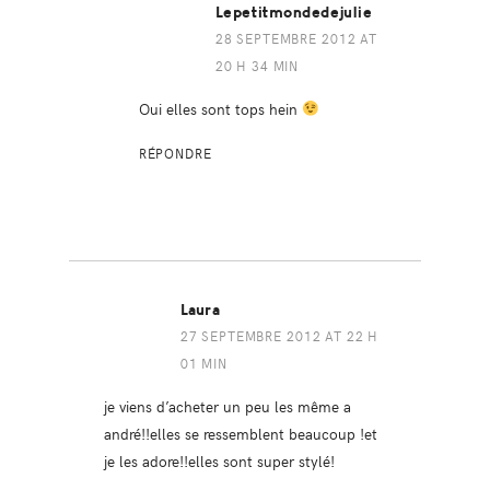
Lepetitmondedejulie
28 SEPTEMBRE 2012 AT
20 H 34 MIN
Oui elles sont tops hein
RÉPONDRE
Laura
27 SEPTEMBRE 2012 AT 22 H
01 MIN
je viens d’acheter un peu les même a
andré!!elles se ressemblent beaucoup !et
je les adore!!elles sont super stylé!